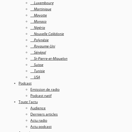
Luxembourg
Martinique
Mayotte
Monaco
Nigéria
Nouvelle Calédonie
Polynésie
Royaume-Uni
Sénégal
St-Pierre-et-Miquelon
Suisse
Tunisie
USA
Podcast
Emission de radio
Podcast natif
Toute l'actu
Audience
Derniers articles
Actu radio
Actu podcast