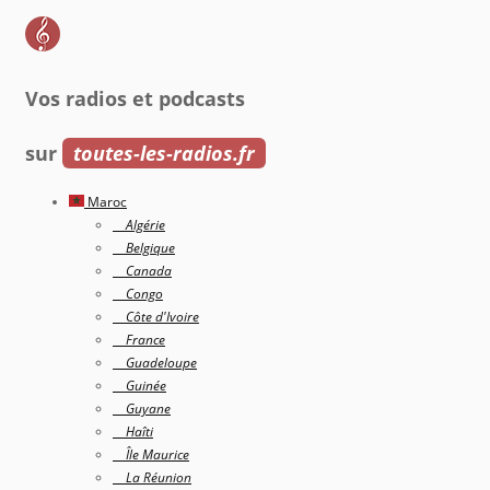
Vos radios et podcasts
sur
toutes-les-radios.fr
Maroc
Algérie
Belgique
Canada
Congo
Côte d'Ivoire
France
Guadeloupe
Guinée
Guyane
Haîti
Île Maurice
La Réunion