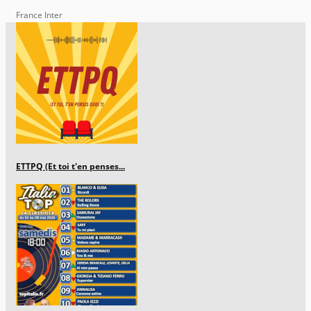
France Inter
ETTPQ (Et toi t'en penses...