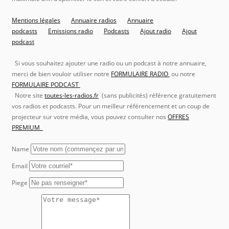
Mentions légales
Annuaire radios
Annuaire
podcasts
Emissions radio
Podcasts
Ajout radio
Ajout
podcast
Si vous souhaitez ajouter une radio ou un podcast à notre annuaire,
merci de bien vouloir utiliser notre
FORMULAIRE RADIO
ou notre
FORMULAIRE PODCAST
Notre site
toutes-les-radios.fr
(sans publicités) référence gratuitement
vos radios et podcasts. Pour un meilleur référencement et un coup de
projecteur sur votre média, vous pouvez consulter nos
OFFRES
PREMIUM
Name
Email
Piege