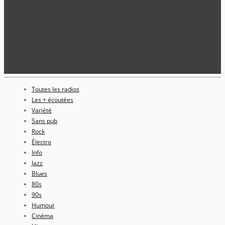
Toutes les radios
Les + écoutées
Variété
Sans pub
Rock
Électro
Info
Jazz
Blues
80s
90s
Humour
Cinéma