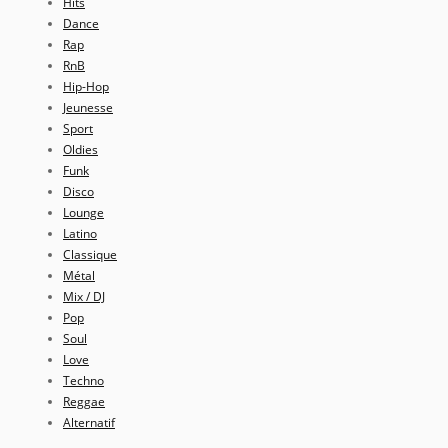
Hits
Dance
Rap
RnB
Hip-Hop
Jeunesse
Sport
Oldies
Funk
Disco
Lounge
Latino
Classique
Métal
Mix / DJ
Pop
Soul
Love
Techno
Reggae
Alternatif