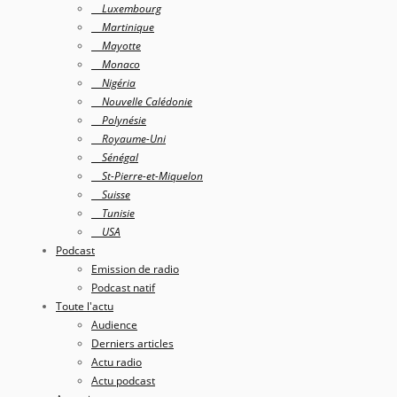
Luxembourg
Martinique
Mayotte
Monaco
Nigéria
Nouvelle Calédonie
Polynésie
Royaume-Uni
Sénégal
St-Pierre-et-Miquelon
Suisse
Tunisie
USA
Podcast
Emission de radio
Podcast natif
Toute l'actu
Audience
Derniers articles
Actu radio
Actu podcast