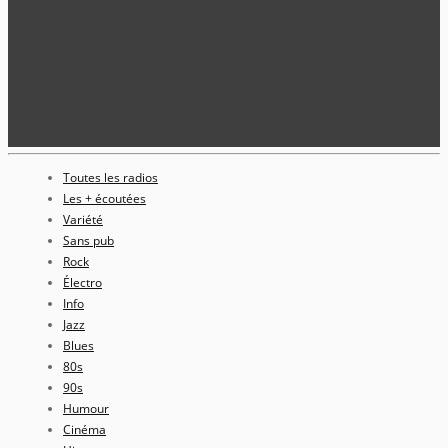
Toutes les radios
Les + écoutées
Variété
Sans pub
Rock
Électro
Info
Jazz
Blues
80s
90s
Humour
Cinéma