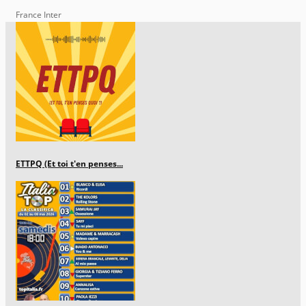
France Inter
ETTPQ (Et toi t'en penses...