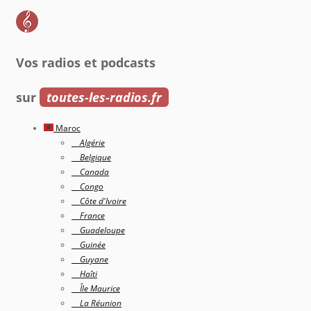
Vos radios et podcasts
sur
toutes-les-radios.fr
Maroc
Algérie
Belgique
Canada
Congo
Côte d'Ivoire
France
Guadeloupe
Guinée
Guyane
Haîti
Île Maurice
La Réunion