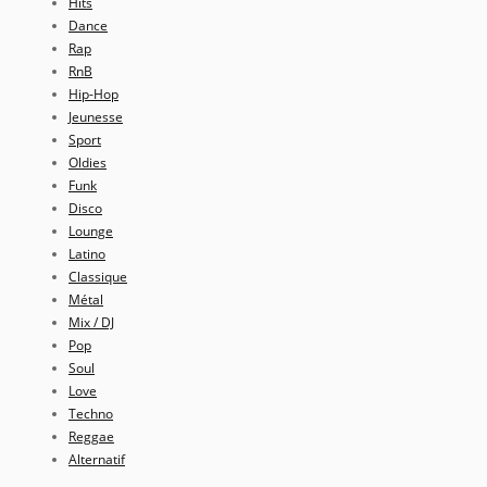
Hits
Dance
Rap
RnB
Hip-Hop
Jeunesse
Sport
Oldies
Funk
Disco
Lounge
Latino
Classique
Métal
Mix / DJ
Pop
Soul
Love
Techno
Reggae
Alternatif