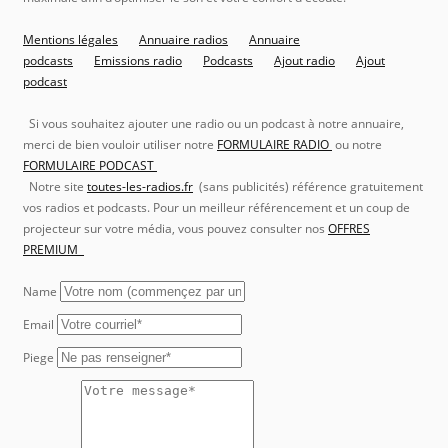
Mentions légales
Annuaire radios
Annuaire
podcasts
Emissions radio
Podcasts
Ajout radio
Ajout
podcast
Si vous souhaitez ajouter une radio ou un podcast à notre annuaire,
merci de bien vouloir utiliser notre
FORMULAIRE RADIO
ou notre
FORMULAIRE PODCAST
Notre site
toutes-les-radios.fr
(sans publicités) référence gratuitement
vos radios et podcasts. Pour un meilleur référencement et un coup de
projecteur sur votre média, vous pouvez consulter nos
OFFRES
PREMIUM
Name
Email
Piege