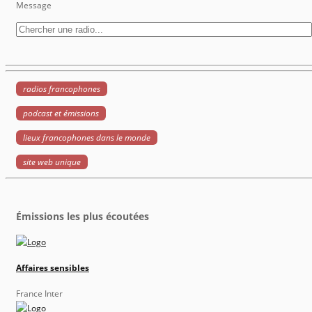
Message
radios francophones
podcast et émissions
lieux francophones dans le monde
site web unique
Émissions les plus écoutées
Affaires sensibles
France Inter