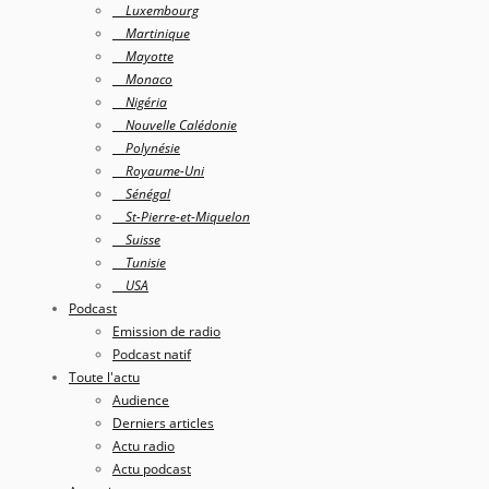
Luxembourg
Martinique
Mayotte
Monaco
Nigéria
Nouvelle Calédonie
Polynésie
Royaume-Uni
Sénégal
St-Pierre-et-Miquelon
Suisse
Tunisie
USA
Podcast
Emission de radio
Podcast natif
Toute l'actu
Audience
Derniers articles
Actu radio
Actu podcast