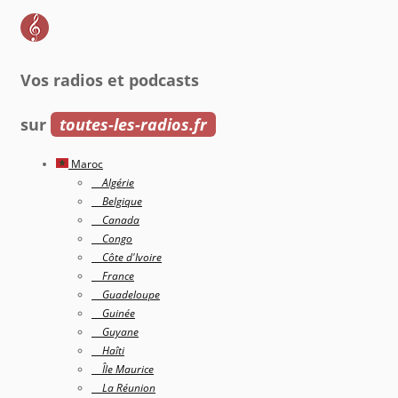
Vos radios et podcasts
sur
toutes-les-radios.fr
Maroc
Algérie
Belgique
Canada
Congo
Côte d'Ivoire
France
Guadeloupe
Guinée
Guyane
Haîti
Île Maurice
La Réunion