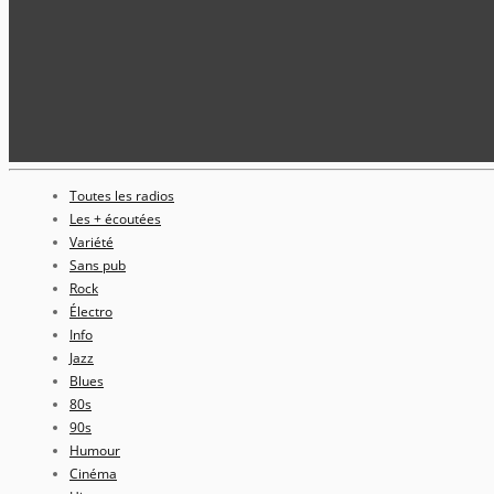
Toutes les radios
Les + écoutées
Variété
Sans pub
Rock
Électro
Info
Jazz
Blues
80s
90s
Humour
Cinéma