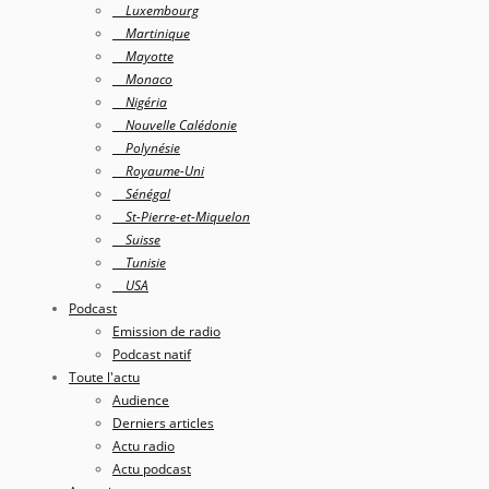
Luxembourg
Martinique
Mayotte
Monaco
Nigéria
Nouvelle Calédonie
Polynésie
Royaume-Uni
Sénégal
St-Pierre-et-Miquelon
Suisse
Tunisie
USA
Podcast
Emission de radio
Podcast natif
Toute l'actu
Audience
Derniers articles
Actu radio
Actu podcast