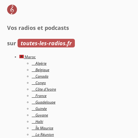
Vos radios et podcasts
sur
toutes-les-radios.fr
Maroc
Algérie
Belgique
Canada
Congo
Côte d'Ivoire
France
Guadeloupe
Guinée
Guyane
Haîti
Île Maurice
La Réunion