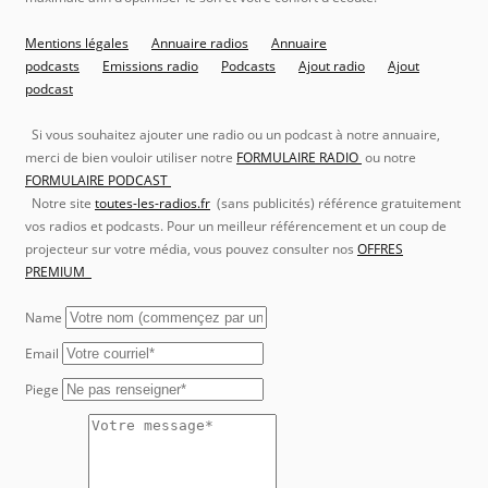
Mentions légales
Annuaire radios
Annuaire
podcasts
Emissions radio
Podcasts
Ajout radio
Ajout
podcast
Si vous souhaitez ajouter une radio ou un podcast à notre annuaire,
merci de bien vouloir utiliser notre
FORMULAIRE RADIO
ou notre
FORMULAIRE PODCAST
Notre site
toutes-les-radios.fr
(sans publicités) référence gratuitement
vos radios et podcasts. Pour un meilleur référencement et un coup de
projecteur sur votre média, vous pouvez consulter nos
OFFRES
PREMIUM
Name
Email
Piege