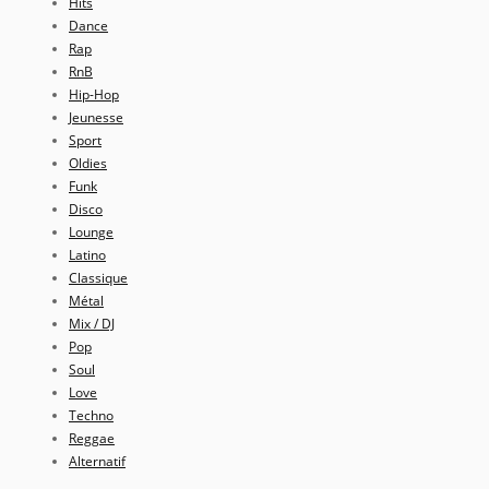
Hits
Dance
Rap
RnB
Hip-Hop
Jeunesse
Sport
Oldies
Funk
Disco
Lounge
Latino
Classique
Métal
Mix / DJ
Pop
Soul
Love
Techno
Reggae
Alternatif