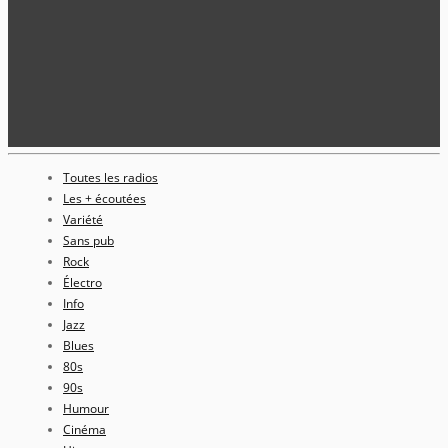
Toutes les radios
Les + écoutées
Variété
Sans pub
Rock
Électro
Info
Jazz
Blues
80s
90s
Humour
Cinéma