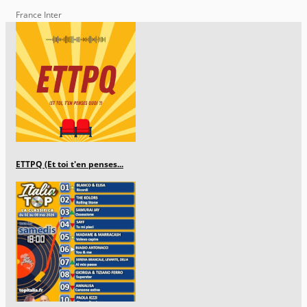
France Inter
ETTPQ (Et toi t'en penses...