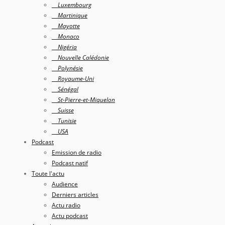
Luxembourg
Martinique
Mayotte
Monaco
Nigéria
Nouvelle Calédonie
Polynésie
Royaume-Uni
Sénégal
St-Pierre-et-Miquelon
Suisse
Tunisie
USA
Podcast
Emission de radio
Podcast natif
Toute l'actu
Audience
Derniers articles
Actu radio
Actu podcast