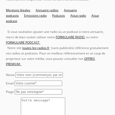
Mentions légales
Annuaire radios
Annuaire
podcasts
Emissions radio
Podcasts
Ajout radio
Ajout
podcast
Si vous souhaitez ajouter une radio ou un podcast à notre annuaire,
merci de bien vouloir utiliser notre
FORMULAIRE RADIO
ou notre
FORMULAIRE PODCAST
Notre site
toutes-les-radios.fr
(sans publicités) référence gratuitement
vos radios et podcasts. Pour un meilleur référencement et un coup de
projecteur sur votre média, vous pouvez consulter nos
OFFRES
PREMIUM
Name
Email
Piege