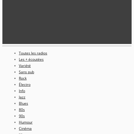
Toutes les radios
Les + écoutées
Variété
Sans pub
Rock
Électro
Info
Jazz
Blues
80s
90s
Humour
Cinéma