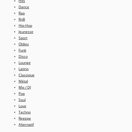
Hits
Dance
Rap
RnB
Hip-Hop
Jeunesse
Sport
Oldies
Funk
Disco
Lounge
Latino
Classique
Métal
Mix / DJ
Pop
Soul
Love
Techno
Reggae
Alternatif