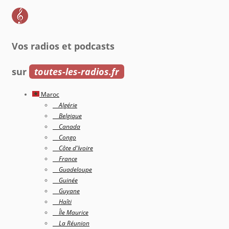
Vos radios et podcasts
sur
toutes-les-radios.fr
Maroc
Algérie
Belgique
Canada
Congo
Côte d'Ivoire
France
Guadeloupe
Guinée
Guyane
Haîti
Île Maurice
La Réunion