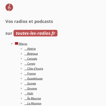
Vos radios et podcasts
sur
toutes-les-radios.fr
Maroc
Algérie
Belgique
Canada
Congo
Côte d'Ivoire
France
Guadeloupe
Guinée
Guyane
Haîti
Île Maurice
La Réunion