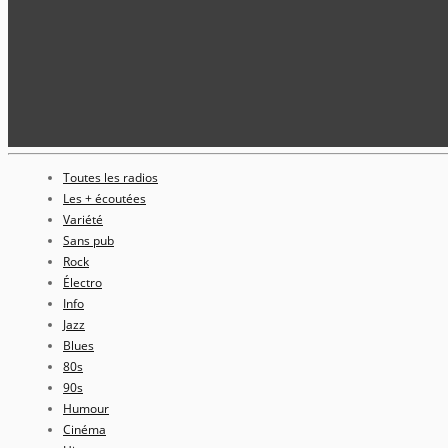
Toutes les radios
Les + écoutées
Variété
Sans pub
Rock
Électro
Info
Jazz
Blues
80s
90s
Humour
Cinéma