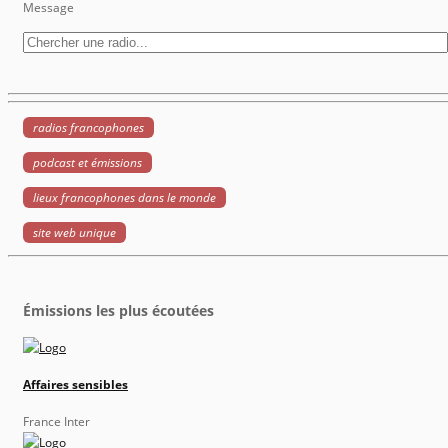
Message
radios francophones
podcast et émissions
lieux francophones dans le monde
site web unique
Émissions les plus écoutées
Affaires sensibles
France Inter