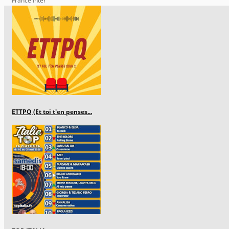
France Inter
ETTPQ (Et toi t'en penses...