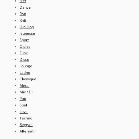
Hits
Dance
Rap
RnB
Hip-Hop
Jeunesse
Sport
Oldies
Funk
Disco
Lounge
Latino
Classique
Métal
Mix / DJ
Pop
Soul
Love
Techno
Reggae
Alternatif