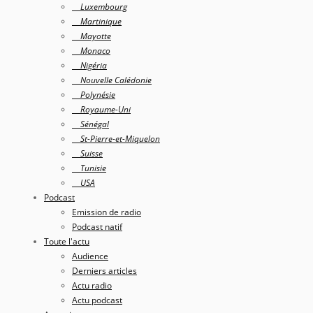
Luxembourg
Martinique
Mayotte
Monaco
Nigéria
Nouvelle Calédonie
Polynésie
Royaume-Uni
Sénégal
St-Pierre-et-Miquelon
Suisse
Tunisie
USA
Podcast
Emission de radio
Podcast natif
Toute l'actu
Audience
Derniers articles
Actu radio
Actu podcast