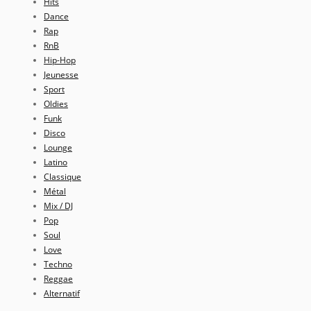
Hits
Dance
Rap
RnB
Hip-Hop
Jeunesse
Sport
Oldies
Funk
Disco
Lounge
Latino
Classique
Métal
Mix / DJ
Pop
Soul
Love
Techno
Reggae
Alternatif