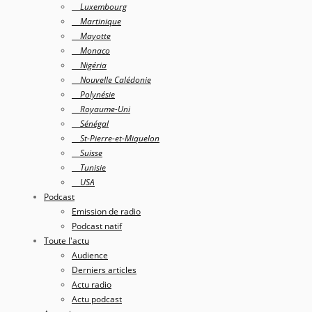
Luxembourg
Martinique
Mayotte
Monaco
Nigéria
Nouvelle Calédonie
Polynésie
Royaume-Uni
Sénégal
St-Pierre-et-Miquelon
Suisse
Tunisie
USA
Podcast
Emission de radio
Podcast natif
Toute l'actu
Audience
Derniers articles
Actu radio
Actu podcast