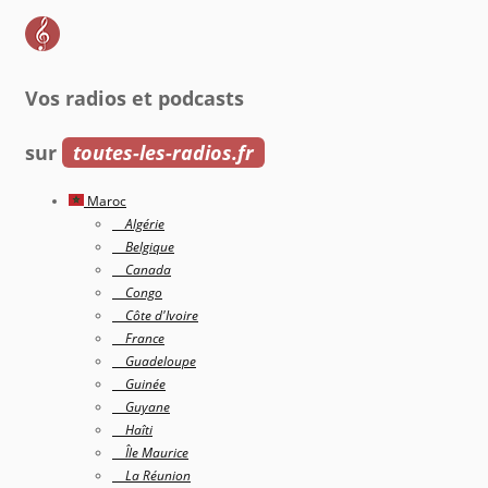
Vos radios et podcasts
sur
toutes-les-radios.fr
Maroc
Algérie
Belgique
Canada
Congo
Côte d'Ivoire
France
Guadeloupe
Guinée
Guyane
Haîti
Île Maurice
La Réunion