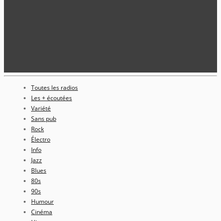
Toutes les radios
Les + écoutées
Variété
Sans pub
Rock
Électro
Info
Jazz
Blues
80s
90s
Humour
Cinéma