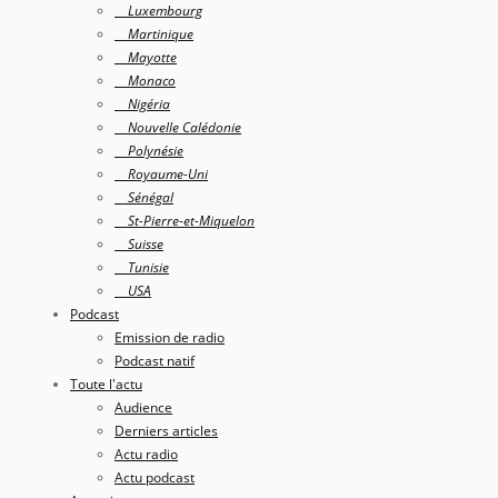
Luxembourg
Martinique
Mayotte
Monaco
Nigéria
Nouvelle Calédonie
Polynésie
Royaume-Uni
Sénégal
St-Pierre-et-Miquelon
Suisse
Tunisie
USA
Podcast
Emission de radio
Podcast natif
Toute l'actu
Audience
Derniers articles
Actu radio
Actu podcast