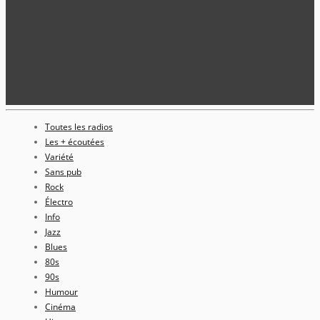
Toutes les radios
Les + écoutées
Variété
Sans pub
Rock
Électro
Info
Jazz
Blues
80s
90s
Humour
Cinéma