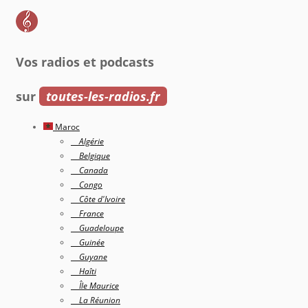
Vos radios et podcasts
sur
toutes-les-radios.fr
Maroc
Algérie
Belgique
Canada
Congo
Côte d'Ivoire
France
Guadeloupe
Guinée
Guyane
Haîti
Île Maurice
La Réunion