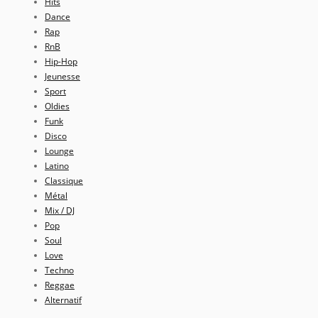
Hits
Dance
Rap
RnB
Hip-Hop
Jeunesse
Sport
Oldies
Funk
Disco
Lounge
Latino
Classique
Métal
Mix / DJ
Pop
Soul
Love
Techno
Reggae
Alternatif