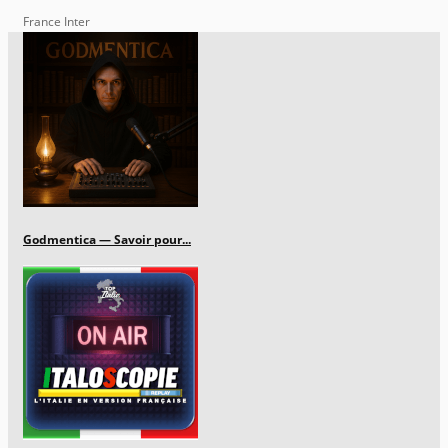
France Inter
Godmentica — Savoir pour...