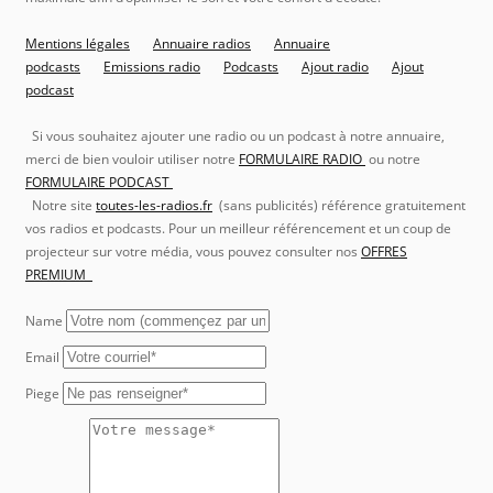
Mentions légales
Annuaire radios
Annuaire
podcasts
Emissions radio
Podcasts
Ajout radio
Ajout
podcast
Si vous souhaitez ajouter une radio ou un podcast à notre annuaire,
merci de bien vouloir utiliser notre
FORMULAIRE RADIO
ou notre
FORMULAIRE PODCAST
Notre site
toutes-les-radios.fr
(sans publicités) référence gratuitement
vos radios et podcasts. Pour un meilleur référencement et un coup de
projecteur sur votre média, vous pouvez consulter nos
OFFRES
PREMIUM
Name
Email
Piege