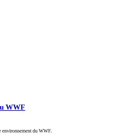
t du WWF
able environnement du WWF.