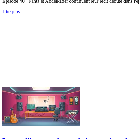
Épisode 40 - Fanta et Abdelkader continuent leur récit débuté dans l'
Lire plus