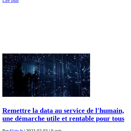
Lire plus
Remettre la data au service de l'humain,
une démarche utile et rentable pour tous
Par
Slate.fr
| 2023-02-03 | 0
avis