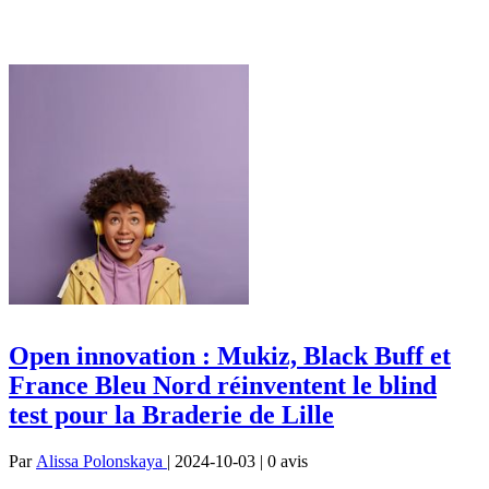
Open innovation : Mukiz, Black Buff et
France Bleu Nord réinventent le blind
test pour la Braderie de Lille
Par
Alissa Polonskaya
| 2024-10-03 | 0
avis