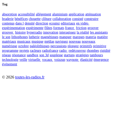
Tag
absorption
accessibilité
allègement
aluminium
application
atténuation
braderie
bénéfices
chouette
clôture
collaboration
consisté
construire
contenus
dans l
densité
direction
ecoutez
editoriaux
en vidéo
expérimentation
expérimente
flûtes
formats
france
friction
groover
groover
histoire
hyperradio
innovation
interagissez
la réalité
les assistants
le son
lithophones
lutherie
magnétiques
manquer
marques
materia
matière
matériaux
musicaux
musique
médias
naviguez
nouveau
nouveaux
numérique
octobre
paléolithiques
percussions
plongez
primitifs
primitive
programme
projets
racleurs
radiofrance
radio
redécouvrez
rhombes
rigidité
réseau
résonance
sandbox
son 3d
souplesse
startups
stratégies
tambours
technologie
veille
virtuelle
vocaux
voizzup
waynote
élasticité
émergence
événement
©
2026
toutes-les-radios.fr