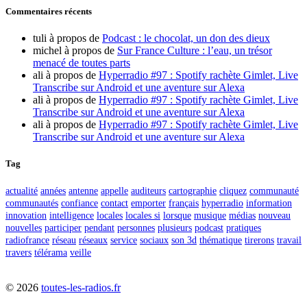
Commentaires récents
tuli
à propos de
Podcast : le chocolat, un don des dieux
michel
à propos de
Sur France Culture : l’eau, un trésor
menacé de toutes parts
ali
à propos de
Hyperradio #97 : Spotify rachète Gimlet, Live
Transcribe sur Android et une aventure sur Alexa
ali
à propos de
Hyperradio #97 : Spotify rachète Gimlet, Live
Transcribe sur Android et une aventure sur Alexa
ali
à propos de
Hyperradio #97 : Spotify rachète Gimlet, Live
Transcribe sur Android et une aventure sur Alexa
Tag
actualité
années
antenne
appelle
auditeurs
cartographie
cliquez
communauté
communautés
confiance
contact
emporter
français
hyperradio
information
innovation
intelligence
locales
locales si
lorsque
musique
médias
nouveau
nouvelles
participer
pendant
personnes
plusieurs
podcast
pratiques
radiofrance
réseau
réseaux
service
sociaux
son 3d
thématique
tirerons
travail
travers
télérama
veille
©
2026
toutes-les-radios.fr