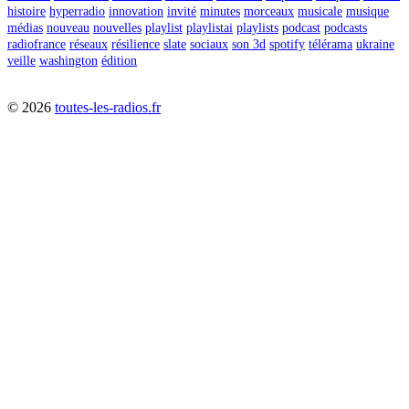
histoire
hyperradio
innovation
invité
minutes
morceaux
musicale
musique
médias
nouveau
nouvelles
playlist
playlistai
playlists
podcast
podcasts
radiofrance
réseaux
résilience
slate
sociaux
son 3d
spotify
télérama
ukraine
veille
washington
édition
©
2026
toutes-les-radios.fr