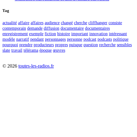
Tag
actualité
affaire
affaires
audience
changé
cherche
cliffhanger
consiste
contemporain
demande
diffusion
documentaire
documentaires
enregistrement
exemple
fiction
histoire
important
innovation
intéressant
modèle
narratif
pendant
personnages
personne
podcast
podcasts
politique
pourquoi
prendre
producteurs
propres
puisque
question
recherche
sensibles
slate
travail
télérama
époque
œuvres
©
2026
toutes-les-radios.fr