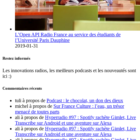
L’Open API Radio France au service des étudiants de
l’Université Paris Dauphine
2019-01-31
Restez informés
Les innovations radios, les meilleurs podcasts et les nouveautés sont
ici :)
Commentaires récents
tuli
à propos de
Podcast : le chocolat, un don des dieux
michel
à propos de
Sur France Culture : l’eau, un trésor
menacé de toutes parts
ali
à propos de
Hyperradio #97 : Spotify rachète Gimlet, Live
Transcribe sur Android et une aventure sur Alexa
ali
à propos de
Hyperradio #97 : Spotify rachète Gimlet, Live
Transcribe sur Android et une aventure sur Alexa
ali
à propos de
Hyperradio #97 : Spotify rachète Gimlet, Live