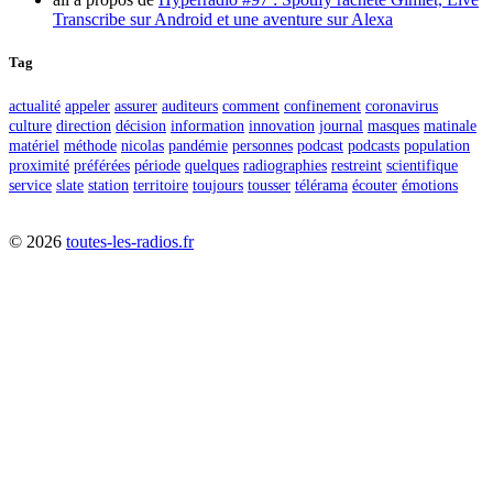
Transcribe sur Android et une aventure sur Alexa
Tag
actualité
appeler
assurer
auditeurs
comment
confinement
coronavirus
culture
direction
décision
information
innovation
journal
masques
matinale
matériel
méthode
nicolas
pandémie
personnes
podcast
podcasts
population
proximité
préférées
période
quelques
radiographies
restreint
scientifique
service
slate
station
territoire
toujours
tousser
télérama
écouter
émotions
©
2026
toutes-les-radios.fr