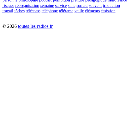
personne
philosophie
podcast
pompidou
prendre
pédagogique
radiofrance
risques
réorganisation
semaine
service
slate
son 3d
souvent
traduction
travail
tâches
télécoms
téléphone
télérama
veille
éléments
émission
©
2026
toutes-les-radios.fr