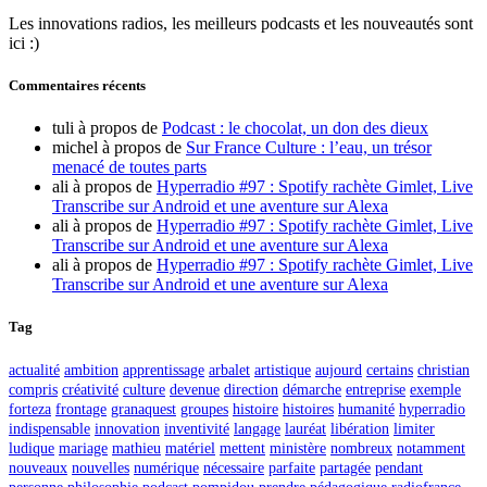
Les innovations radios, les meilleurs podcasts et les nouveautés sont
ici :)
Commentaires récents
tuli
à propos de
Podcast : le chocolat, un don des dieux
michel
à propos de
Sur France Culture : l’eau, un trésor
menacé de toutes parts
ali
à propos de
Hyperradio #97 : Spotify rachète Gimlet, Live
Transcribe sur Android et une aventure sur Alexa
ali
à propos de
Hyperradio #97 : Spotify rachète Gimlet, Live
Transcribe sur Android et une aventure sur Alexa
ali
à propos de
Hyperradio #97 : Spotify rachète Gimlet, Live
Transcribe sur Android et une aventure sur Alexa
Tag
actualité
ambition
apprentissage
arbalet
artistique
aujourd
certains
christian
compris
créativité
culture
devenue
direction
démarche
entreprise
exemple
forteza
frontage
granaquest
groupes
histoire
histoires
humanité
hyperradio
indispensable
innovation
inventivité
langage
lauréat
libération
limiter
ludique
mariage
mathieu
matériel
mettent
ministère
nombreux
notamment
nouveaux
nouvelles
numérique
nécessaire
parfaite
partagée
pendant