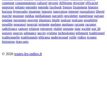
comment
consommateurs
culturel
devenir
différents
diversité
efficacité
emporter
enfants
entendre
entendu
facebook
figures
finalement
histoire
horizon
hyperradio
imaginer
importe
innovation
internet
journalistes
liberté
marché
musique
médias
médiatiques
narratifs
newsletter
numérique
partage
pendant
personnes
peuvent
plusieurs
plutôt
podcast
podcasts
possibilité
possible
pourquoi
pourrait
présente
quelque
quelques
raconte
raconter
radiofrance
rapport
relation
retrouver
réalité
semaine
slate
société
son 3d
sonores
sources
substance
succès
système
technologies
tellement
traditionnel
traditionnelle
traditionnels
télérama
underground
veille
vidéos
écouter
émissions
états-unis
©
2026
toutes-les-radios.fr