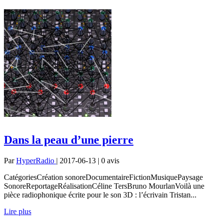
Dans la peau d’une pierre
Par
HyperRadio
| 2017-06-13 | 0
avis
CatégoriesCréation sonoreDocumentaireFictionMusiquePaysage
SonoreReportageRéalisationCéline TersBruno MourlanVoilà une
pièce radiophonique écrite pour le son 3D : l’écrivain Tristan...
Lire plus