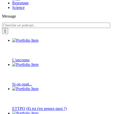
Reportage
Science
Message
L'unconnu
Si on osait...
ETTPQ (Et toi t'en penses quoi ?)