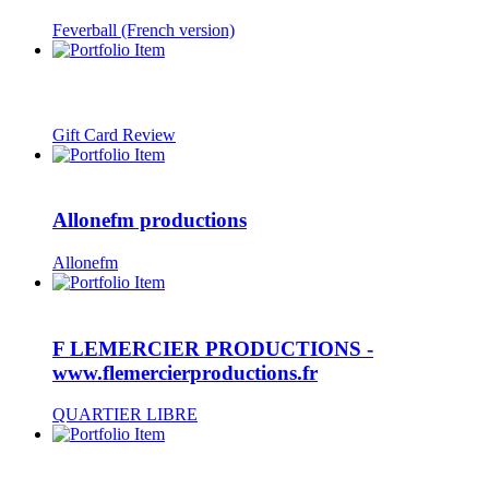
Feverball (French version)
Gift Card Review
Allonefm productions
Allonefm
F LEMERCIER PRODUCTIONS -
www.flemercierproductions.fr
QUARTIER LIBRE