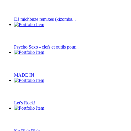
DJ michbuze remixes (kizomba...
Psycho Sexo - clefs et outils pour...
MADE IN
Let's Rock!
No Blah Blah