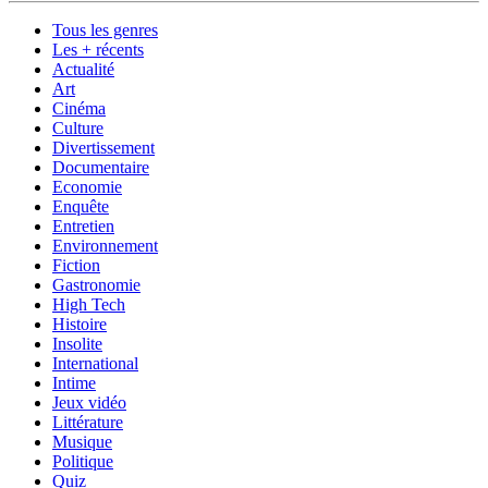
Tous les genres
Les + récents
Actualité
Art
Cinéma
Culture
Divertissement
Documentaire
Economie
Enquête
Entretien
Environnement
Fiction
Gastronomie
High Tech
Histoire
Insolite
International
Intime
Jeux vidéo
Littérature
Musique
Politique
Quiz