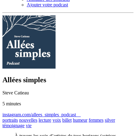
Ajouter votre podcast
Allées simples
Steve Catieau
5 minutes
instagram.com/allees_simples_podcast
portraits
nouvelles
lecture
voix
billet
humeur
femmes
silver
témoignage
vie
À travers les voix d’artistes de tous horizons (actrices,