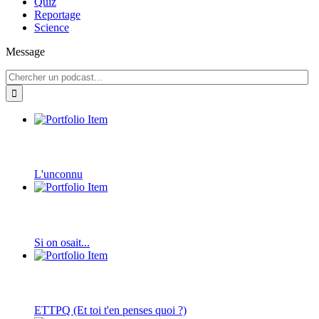
Quiz
Reportage
Science
Message
L'unconnu
Si on osait...
ETTPQ (Et toi t'en penses quoi ?)