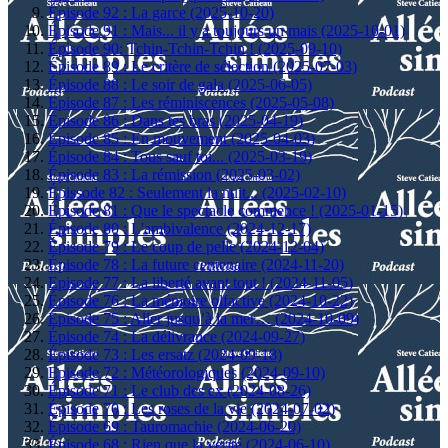
Épisode 92 : La garce (2025-10-20)
Épisode 91 : Mais... il y a toujours un mais (2025-10-01)
Épisode 90: Tchin-Tchin-Tchin ! (2025-09-10)
Épisode 89 : Le critère de sélection (2025-07-03)
Épisode 88 : Le soir de gala (2025-06-05)
Episode 87 : Les réminiscences (2025-05-08)
Épisode 86 : Dans tes bras (2025-04-19)
Épisode 85 : En mouvement (2025-04-03)
Épisode 84 : Tous sauf toi... (2025-03-19)
Épisode 83 : La rémission (2025-03-02)
Épissode 82 : Seulement la nuit... (2025-02-10)
Épisode 81 : Que le spectacle commence ! (2025-01-15)
Épisode 80 : L'ambivalence (2024-12-17)
Épisode 79 : Le coup de pelle (2024-12-04)
Épisode 78 : La future centenaire (2024-11-20)
Episode 77 : La liberté avant tout ! (2024-11-05)
Épisode 76 : La mémoire olfactive (2024-10-22)
Épisode 75 : Aller jusqu’à la mer… (2024-10-09)
Épisode 74 : La délivrance (2024-09-27)
Épisode 73 : Les ersatz (2024-09-18)
Episode 72 : Météorologiques (2024-09-10)
Épisode 71 : Le club des ex (2024-08-26)
Épisode 70 : Les roses de la vie (2024-07-02)
Épisode 69 : Tauromachie (2024-06-20)
Épisode 68 : Rien que la vérité (2024-06-10)