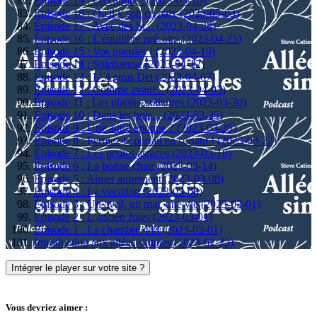
Épisode 19 : Ça capote ! (2023-05-10)
Épisode 18 : Qu'il y soit en paix (2023-05-03)
Épisode 17 : Avec des Si... (2023-04-28)
Épisode 16 : L'équilibre précaire (2023-04-25)
Épisode 15 : Vos gueules ! (2023-04-19)
Épisode 14 : Spiritueuse (2023-04-12)
Épisode 13 : L' Agnus Dei (2023-04-07)
Épisode 12 : Comme avant... (2023-04-03)
Épisode 11 : Les plaisirs solitaires (2023-03-30)
Épisode 10 : Dans les bois... (2023-03-25)
Épisode 9 : Une autre époque ? (2023-03-25)
Épisode 8 : Fermez le portail en sortant ! (2023-03-22)
Épisode 7 : Les petites astuces (2023-03-18)
Épisode 6 : La bonne chair (2023-03-14)
Épisode 5 : Aimer autrement (2023-03-08)
Épisode 4 : La vocation (2023-03-08)
Épisode 3 : Un avril, un mai, une vie (2023-03-01)
Épisode 2 : L'ancien Jules (2023-03-01)
Épisode 1 : La chambre 444 (2023-03-01)
Introduction aux allées simples (2023-02-22)
Intégrer le player sur votre site ?
Vous devriez aimer :