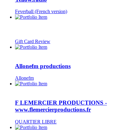
Feverball (French version)
Gift Card Review
Allonefm productions
Allonefm
F LEMERCIER PRODUCTIONS -
www.flemercierproductions.fr
QUARTIER LIBRE