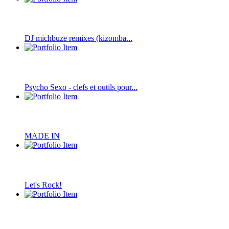
DJ michbuze remixes (kizomba...
Psycho Sexo - clefs et outils pour...
MADE IN
Let's Rock!