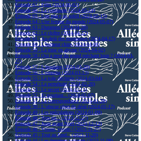
Épisode 67 : Félix (2024-06-02)
Épisode 66 : La continuité (2024-05-24)
Épisode 65 : Une place au soleil (2024-05-15)
Épisode 64 : Une femme du monde (2024-05-07)
Épisode 63 : Duramen (2024-04-28)
Épisode 62 : Le cloître (2024-04-22)
Épisode 61 : Au-delà des montagnes (2024-04-17)
Episode 60 : L'humeur chips (2024-04-08)
Épisode 59 : La mise en abyme (2024-04-02)
Épisode 58 : Qui a peur du grand méchant loup ? (2024-03-
27)
Episode 57 : L'insulaire (2024-03-20)
Épisode 56 : L'emprise (2024-03-13)
Épisode 55 : La toile déchirée (2024-03-04)
Épisode 54 : La perpétuité (2024-02-20)
Épisode 53 : Le secret (2024-02-13)
Épisode 52 : Et pourtant... (2024-02-07)
Épisode 51 : La correspondance (2024-01-28)
Épisode 50 : L’obscur objet du désir (2024-01-17)
Épisode 49 : Les spéculations (2024-01-09)
Épisode 48 : Vers toi... (2023-12-27)
Épisode 47 : Juste avant Noël (2023-12-12)
Épisode 46 : Vroom, vroom ! (2023-11-27)
Épisode 45 : Tout au fond... (2023-11-20)
Épisode 44 : Les dernières volontés (2023-11-08)