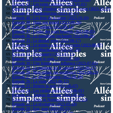
Épisode 43 : Les vents contraires (2023-11-01)
Épisode 42 : Drôle d'endroit pour une rencontre (2023-10-25)
Épisode 41 : Papillomavirus (2023-10-17)
Episode 40 : Les feux de la rampe (2023-10-10)
Épisode 39 : Dans son regard (2023-09-26)
Épisode 38 : Les ombres (2023-09-14)
Épisode 37 : Couler des jours heureux (2023-09-05)
Épisode 36 : La parenthèse enchantée (2023-08-29)
Episode 35 : Le dernier verre (2023-08-17)
Épisode 34 : Le temps caché des souvenirs (2023-08-07)
Épisode 33 : Le détachement (2023-07-20)
Épisode 32 : Dérapage(s) (2023-07-15)
Épisode 31 : Enfin je crois... (2023-07-10)
Épisode 30 : Une femme sous influence (2023-07-05)
Épisode 29 : Le naufrage sur le canapé (2023-06-27)
Épisode 28 : Mon enfant, ma souffrance (2023-06-22)
Épisode 27 : Le décrépitement (2023-06-18)
Épisode 26 : La visite (2023-06-12)
Épisode 25 : Retiens la nuit (2023-06-07)
Épisode 24 : Les vieilles peaux (2023-06-01)
Épisode 23 : Tableau de chasse (2023-05-29)
Épisode 22 : Made in Normandie (2023-05-23)
Épisode 21 : La révolution (2023-05-18)
Épisode 20 : Eux, tous (2023-05-15)