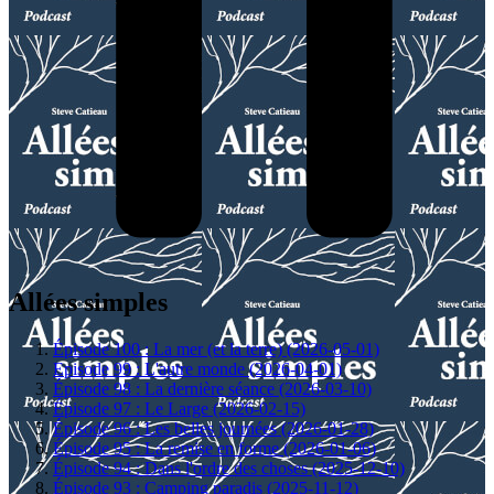
Allées simples
Épisode 100 : La mer (et la terre) (2026-05-01)
Episode 99 : L'autre monde (2026-04-01)
Épisode 98 : La dernière séance (2026-03-10)
Épisode 97 : Le Large (2026-02-15)
Épisode 96 : Les belles journées (2026-01-28)
Épisode 95 : La remise en forme (2026-01-06)
Épisode 94 : Dans l'ordre des choses (2025-12-10)
Épisode 93 : Camping paradis (2025-11-12)