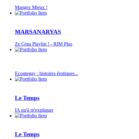
Mangez Mieux !
MARSANARYAS
Ze Giga Playlist ! - RIM Plus
Ecoutegay : histoires érotiques...
Le Temps
IA qu'à m'expliquer
Le Temps