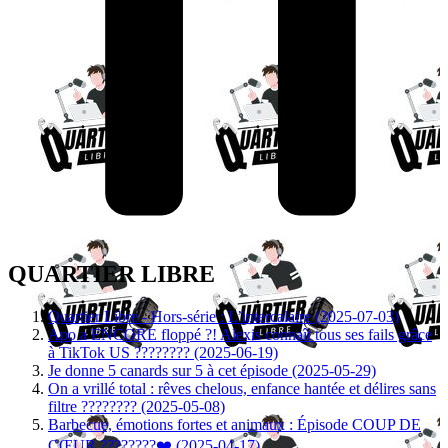
QUARTIER LIBRE
Quartier Libre - Hors-série : L’intercalaire (2025-07-03)
Apo a ENCORE floppé ?! Alexis connaît tous ses fails grâce
à TikTok US ???????? (2025-06-19)
Je donne 5 canards sur 5 à cet épisode (2025-05-29)
On a vrillé total : rêves chelous, enfance hantée et délires sans
filtre ???????? (2025-05-08)
Barbecue, émotions fortes et animaux : Épisode COUP DE
CŒUR ????????❤️ (2025-04-17)