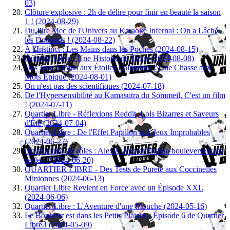
03)
Clôture explosive : 2h de délire pour finir en beauté la saison
1 ! (2024-08-29)
Du Pire Mec de l'Univers au Karaoké Infernal : On a Lâché
les Doudous ! (2024-08-22)
À l'Instinct : Les Mains dans les Poches (2024-08-15)
Quartier Libre : Une Histoire de Trous (2024-08-08)
Des Jeux à Paris aux Étoiles Lointaines : Une Chasse aux
Mots Épique (2024-08-01)
On n'est pas des scientifiques (2024-07-18)
De l'Hypersensibilité au Kamasutra du Sommeil, C'est un film
! (2024-07-11)
Quartier Libre - Réflexions Reddit, Lois Bizarres et Saveurs
d'Été (2024-07-04)
Quartier Libre : De l'Effet Papillon aux Jeux Improbables
(2024-06-27)
On échange les rôles : Alexis, Apo et Florian bouleversent les
règles ! (2024-06-20)
QUARTIER LIBRE - Des Tests de Pureté aux Coccinelles
Minionnes (2024-06-13)
Quartier Libre Revient en Force avec un Épisode XXL
(2024-06-06)
Quartier Libre : L'Aventure d'une Mouche (2024-05-16)
Le Bonheur est dans les Petits Plaisirs : Épisode 6 de Quartier
Libre ! (2024-05-09)