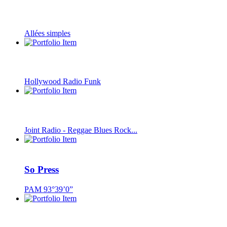
Allées simples
Hollywood Radio Funk
Joint Radio - Reggae Blues Rock...
So Press
PAM 93°39’0”