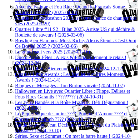
Accents, Fatigue et Fou Rire : Quand le Français Sonne
Bizarre ! ????????️ (2025-04-03)
Pourquoi le Podcasthon 2025 est votre chance de changer des
vies (2025-03-20)
Quartier Libre #11 S2 : Bilan 2025, Artiste US qui déchire &
Roulette de saveurs ! (2025-03-06)
Bowling en Flammes, Musk Riche, Alexis Éteint : C'est Quoi
Ce Bordel 2025 ? (2025-02-06)
Le grand saut vers 2025 (2025-01-16)
Duo d'Après-Fêtes : Alexis & Florian prennent le relais !
(2024-12-26)
Quartier Libre - Bienvenue en Décembre (2024-12-12)
Quartier Libre Awards : Les Meilleurs et Pires Moments
Awards ! (2024-11-14)
Blagues et Messages : Tim Burton s'invite (2024-11-07)
Halloween en Live avec Quartier Libre : Flippe, Délires et
Fous Rires Garantis ! ???????? (2024-10-31)
Les Yeux Bandés et la Boîte Mystère : Défi Dégustation !
(2024-10-24)
Le Pique-Nique de Junior ????, Pomme d’Amour ???? et
Christophe Colomb ???? (2024-10-17)
Panda Sauvage, Jean Déchaîné et : Le Secret du Plaisir de la
Prostate ! (2024-10-10)
Séries, Sexe et Sommet : On met la barre haute ! (2024-10-