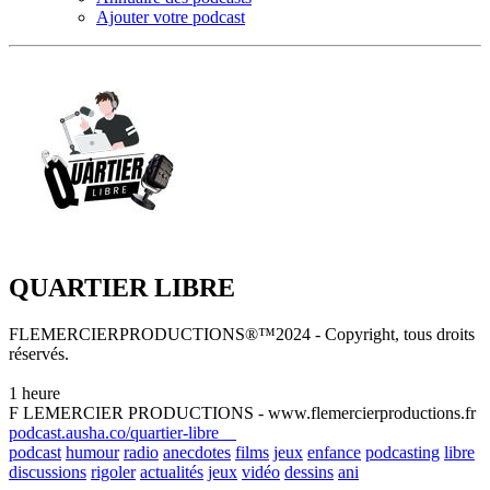
Ajouter votre podcast
QUARTIER LIBRE
FLEMERCIERPRODUCTIONS®™2024 - Copyright, tous droits
réservés.
1 heure
F LEMERCIER PRODUCTIONS - www.flemercierproductions.fr
podcast.ausha.co/quartier-libre
podcast
humour
radio
anecdotes
films
jeux
enfance
podcasting
libre
discussions
rigoler
actualités
jeux
vidéo
dessins
ani