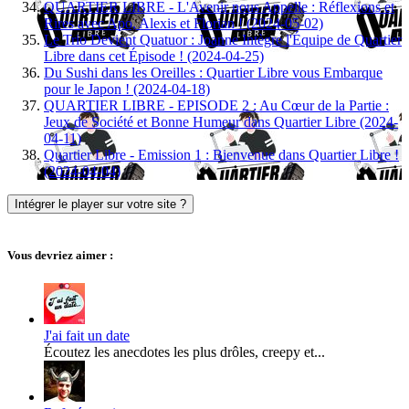
QUARTIER LIBRE - L'Avenir nous Appelle : Réflexions et
Rires avec Apo, Alexis et Florian ! (2024-05-02)
Le Trio Devient Quatuor : Joanne Intègre l'Équipe de Quartier
Libre dans cet Épisode ! (2024-04-25)
Du Sushi dans les Oreilles : Quartier Libre vous Embarque
pour le Japon ! (2024-04-18)
QUARTIER LIBRE - EPISODE 2 : Au Cœur de la Partie :
Jeux de Société et Bonne Humeur dans Quartier Libre (2024-
04-11)
Quartier Libre - Emission 1 : Bienvenue dans Quartier Libre !
(2024-04-04)
Intégrer le player sur votre site ?
Vous devriez aimer :
J'ai fait un date
Écoutez les anecdotes les plus drôles, creepy et...