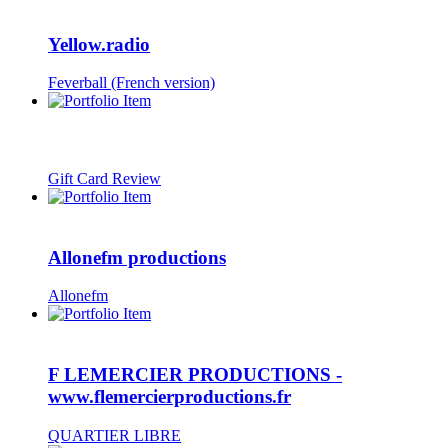
Yellow.radio
Feverball (French version)
Gift Card Review
Allonefm productions
Allonefm
F LEMERCIER PRODUCTIONS -
www.flemercierproductions.fr
QUARTIER LIBRE