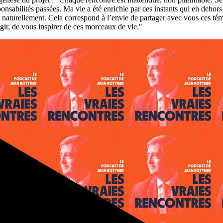
nsabilités passées. Ma vie a été enrichie par ces instants qui en dehor
rt naturellement. Cela correspond à l’envie de partager avec vous ces 
gir, de vous inspirer de ces morceaux de vie."