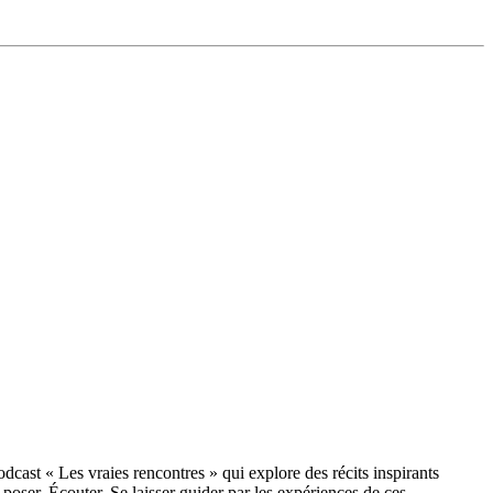
cast « Les vraies rencontres » qui explore des récits inspirants
poser. Écouter. Se laisser guider par les expériences de ces