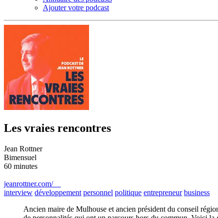
Ajouter votre podcast
Les vraies rencontres
Jean Rottner
Bimensuel
60 minutes
jeanrottner.com/
interview
développement
personnel
politique
entrepreneur
business
Ancien maire de Mulhouse et ancien président du conseil régiona
de personnalités qui ont un parcours hors du commun. Voici la gé