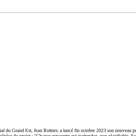
l du Grand Est, Jean Rottner, a lancé fin octobre 2023 son nouveau pod
nèse du projet : "Chaque rencontre est inattendue, non planifiable. Se 