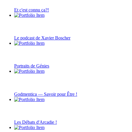
Et c'est connu ça?!
Le podcast de Xavier Boscher
Portraits de Génies
Godmentica — Savoir pour Être !
Les Débats d'Arcadie !