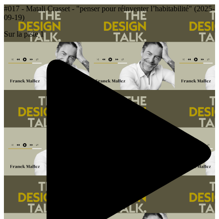
#017 - Matali Crasset - "penser pour réinventer l’habitabilité" (2025-
09-19)
Sur la piste 1