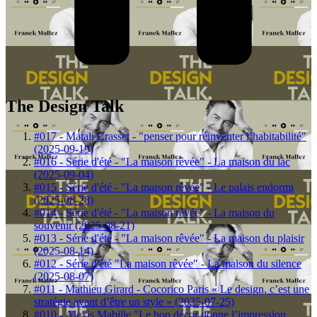
The Design Talk
#017 - Matali Crasset - "penser pour réinventer l’habitabilité"
(2025-09-19)
#016 - Série d'été - "La maison rêvée" - La maison du lac
(2025-09-04)
#015 - Série d'été - "La maison rêvée" - Le palais endormi
(2025-08-28)
#014 - Série d'été - "La maison rêvée" - La maison du
souvenir (2025-08-21)
#013 - Série d'été - "La maison rêvée" - La maison du plaisir
(2025-08-14)
#012 - Série d'été "La maison rêvée" - La maison du silence
(2025-08-07)
#011 - Mathieu Girard - Cocorico Paris « Le design, c’est une
stratégie avant d’être un style » (2025-07-25)
#010 - Alexis Mabille "Le bon décor donne l’impression