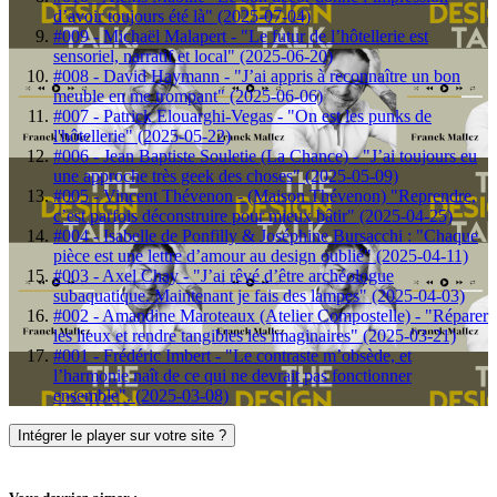
d’avoir toujours été là" (2025-07-04)
#009 - Michaël Malapert - "Le futur de l’hôtellerie est
sensoriel, narratif et local" (2025-06-20)
#008 - David Haymann - "J’ai appris à reconnaître un bon
meuble en me trompant" (2025-06-06)
#007 - Patrick Elouarghi-Vegas - "On est les punks de
l'hôtellerie" (2025-05-22)
#006 - Jean Baptiste Souletie (La Chance) - "J’ai toujours eu
une approche très geek des choses" (2025-05-09)
#005 - Vincent Thévenon - (Maison Thévenon) "Reprendre,
c’est parfois déconstruire pour mieux bâtir" (2025-04-25)
#004 - Isabelle de Ponfilly & Joséphine Bursacchi : "Chaque
pièce est une lettre d’amour au design oublié" (2025-04-11)
#003 - Axel Chay - "J’ai rêvé d’être archéologue
subaquatique. Maintenant je fais des lampes" (2025-04-03)
#002 - Amandine Maroteaux (Atelier Compostelle) - "Réparer
les lieux et rendre tangibles les imaginaires" (2025-03-21)
#001 - Frédéric Imbert - "Le contraste m’obsède, et
l’harmonie naît de ce qui ne devrait pas fonctionner
ensemble". (2025-03-08)
Intégrer le player sur votre site ?