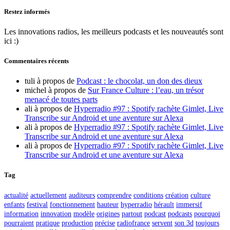
Restez informés
Les innovations radios, les meilleurs podcasts et les nouveautés sont
ici :)
Commentaires récents
tuli
à propos de
Podcast : le chocolat, un don des dieux
michel
à propos de
Sur France Culture : l’eau, un trésor
menacé de toutes parts
ali
à propos de
Hyperradio #97 : Spotify rachète Gimlet, Live
Transcribe sur Android et une aventure sur Alexa
ali
à propos de
Hyperradio #97 : Spotify rachète Gimlet, Live
Transcribe sur Android et une aventure sur Alexa
ali
à propos de
Hyperradio #97 : Spotify rachète Gimlet, Live
Transcribe sur Android et une aventure sur Alexa
Tag
actualité
actuellement
auditeurs
comprendre
conditions
création
culture
enfants
festival
fonctionnement
hauteur
hyperradio
hérault
immersif
information
innovation
modèle
origines
partout
podcast
podcasts
pourquoi
pourraient
pratique
production
précise
radiofrance
servent
son 3d
toujours