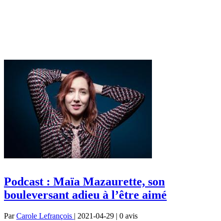
Podcast : Maïa Mazaurette, son
bouleversant adieu à l’être aimé
Par
Carole Lefrançois
| 2021-04-29 | 0
avis