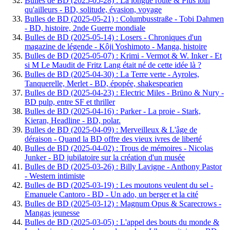
Bulles de BD (2025-05-28) : La longue route & Plus loin
qu'ailleurs - BD, solitude, évasion, voyage
Bulles de BD (2025-05-21) : Columbusstraße - Tobi Dahmen
- BD, histoire, 2nde Guerre mondiale
Bulles de BD (2025-05-14) : Losers - Chroniques d'un
magazine de légende - Kôji Yoshimoto - Manga, histoire
Bulles de BD (2025-05-07) : Krimi - Vermot & W. Inker - Et
si M Le Maudit de Fritz Lang était né de cette idée là ?
Bulles de BD (2025-04-30) : La Terre verte - Ayroles,
Tanquerelle, Merlet - BD, épopée, shakespearien
Bulles de BD (2025-04-23) : Electric Miles - Brüno & Nury -
BD pulp, entre SF et thriller
Bulles de BD (2025-04-16) : Parker - La proie - Stark,
Kieran, Headline - BD, polar.
Bulles de BD (2025-04-09) : Merveilleux & L'âge de
déraison - Quand la BD offre des vieux ivres de liberté
Bulles de BD (2025-04-02) : Trous de mémoires - Nicolas
Junker - BD jubilatoire sur la création d'un musée
Bulles de BD (2025-03-26) : Billy Lavigne - Anthony Pastor
- Western intimiste
Bulles de BD (2025-03-19) : Les moutons veulent du sel -
Emanuele Cantoro - BD - Un ado, un berger et la cité
Bulles de BD (2025-03-12) : Magnum Opus & Scarecrows -
Mangas jeunesse
Bulles de BD (2025-03-05) : L'appel des bouts du monde &