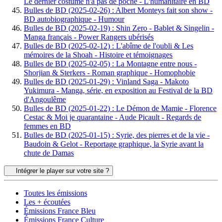
Le dernier costume n'a pas de poche - L'humanitaire en BD
Bulles de BD (2025-02-26) : Albert Monteys fait son show -
BD autobiographique - Humour
Bulles de BD (2025-02-19) : Shin Zero - Bablet & Singelin -
Manga français - Power Rangers ubérisés
Bulles de BD (2025-02-12) : L'abîme de l'oubli & Les
mémoires de la Shoah - Histoire et témoignages
Bulles de BD (2025-02-05) : La Montagne entre nous -
Shorjian & Sterkers - Roman graphique - Homophobie
Bulles de BD (2025-01-29) : Vinland Saga - Makoto
Yukimura - Manga, série, en exposition au Festival de la BD
d'Angoulême
Bulles de BD (2025-01-22) : Le Démon de Mamie - Florence
Cestac & Moi je quarantaine - Aude Picault - Regards de
femmes en BD
Bulles de BD (2025-01-15) : Syrie, des pierres et de la vie -
Baudoin & Gelot - Reportage graphique, la Syrie avant la
chute de Damas
Intégrer le player sur votre site ?
Toutes les émissions
Les + écoutées
Émissions France Bleu
Émissions France Culture