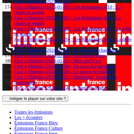
Face à l'histoire (2025-01-12) :
Face à l'histoire (2025-01-05) : Les Résistantes 4/10 : La
chape de plomb
Face à l'histoire (2025-01-05) : Les Résistantes 4/10 : La
chape de plomb
Face à l'histoire (2024-12-29) : Les Résistantes 3/10 : La drôle
de guerre
Face à l'histoire (2024-12-29) : Les Résistantes 3/10 : La drôle
de guerre
Face à l'histoire (2024-02-25) : Le règne des charlatans
Face à l'histoire (2024-02-18) : Au nom de Dieu
Face à l'histoire (2024-02-11) : Mon ami le roi
Face à l'histoire (2024-02-04) : Au pays des mondains
Face à l'histoire (2024-01-28) : La guerre des théâtres
Face à l'histoire (2024-01-21) : Madeleine, l’audace en
bandoulière
Face à l'histoire (2024-01-14) : L’esprit de troupe
Intégrer le player sur votre site ?
Toutes les émissions
Les + écoutées
Émissions France Bleu
Émissions France Culture
Émissions France Inter