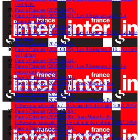
c'est trahir
Face à l'histoire (2025-08-07) :
Face à l'histoire (2025-08-07) : Les Résistantes 4/10 : La
chape de plomb
Face à l'histoire (2025-08-06) :
Face à l'histoire (2025-08-06) : Les Résistantes 3/10 : La drôle
de guerre
Face à l'histoire (2025-08-05) :
Face à l'histoire (2025-08-05) : Les Résistantes 2/10 : Au bord
de l’abîme
Face à l'histoire (2025-08-04) :
Face à l'histoire (2025-08-04) : Les Résistantes 1/10 : Le
putsch de la brasserie
Face à l'histoire (2025-08-01) :
Face à l'histoire (2025-08-01) : Jean-Marie Le Pen,
l'obsession nationale 7/7 : Une France contre l'autre
Face à l'histoire (2025-07-31) :
Face à l'histoire (2025-07-31) : Jean-Marie Le Pen,
l'obsession nationale 6/7 : Aux marches du palais (2002-2015)
Face à l'histoire (2025-07-30) :
Face à l'histoire (2025-07-30) : Jean-Marie Le Pen,
l'obsession nationale 5/7 : Le vol noir du corbeau (1987-1998)
Face à l'histoire (2025-07-29) :
Face à l'histoire (2025-07-29) : Jean-Marie Le Pen,
l'obsession nationale 4/7 : Le national populisme (1976-1986)