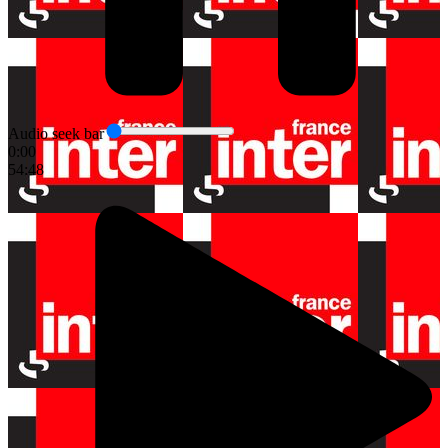
Audio seek bar
0:00
54:48