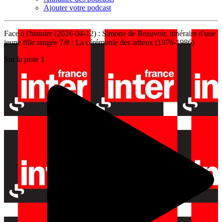
Ajouter votre podcast
Face à l'histoire (2026-04-12) : Simone de Beauvoir, itinéraire d'une
jeune fille rangée 7/8 : La cérémonie des adieux (1976-1986)
Sur la piste 1