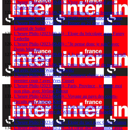
L'heure Philo (2023-10-06) : Vivre avec son passé avec
Charles Pépin
L'heure Philo (2023-09-29) : Rediffusion : Les femmes et la
philosophie en France (1880-1949) avec Annabelle Bonnet
L'heure Philo (2023-09-22) : Penser au 21 ème siécle avec
Laurent de Sutter
L'heure Philo (2023-09-15) : Eloge du bricolage avec Fanny
Lederlin
L'heure Philo (2023-09-08) : "Je pense donc je suis" avec
Denis Moreau
L'heure Philo (2023-09-01) : A la rencontre d'Hannah Arendt
avec Aurore Mréjen
L'heure Philo (2023-06-30) : Petite philosophie du tempo à
soi avec Aliocha Wald Lasowski
L'heure Philo (2023-06-23) : Comment réussir sa vie du
premier coup ? avec Yves Cusset
L'heure Philo (2023-06-16) : Paris, Province , je t'aime moi
non plus, avec Jérôme Batout
L'heure Philo (2023-06-09) : Voyage au pays des courts-
circuits avec Etienne Klein
L'heure Philo (2023-06-02) : Une lutte armée contre la
raison ? À la rencontre de William James avec Isabelle
Stengers
L'heure Philo (2023-05-26) : Eloge du tact avec Gilles Hanus
L'heure Philo (2023-05-19) : Au cœur des algorithmes avec