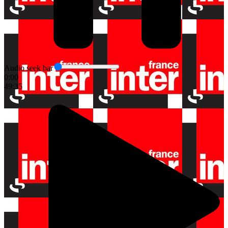
Audio seek bar
0:00
49:35