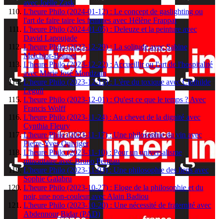
avec Joëlle Zask
L'heure Philo (2024-01-12) : Le concept de gaslighting ou
l'art de faire taire les femmes avec Hélène Frappat
L'heure Philo (2024-01-05) : Deleuze et la peinture avec
David Lapoujade
L'heure Philo (2023-12-29) : La solitude avec Sabine
Melchior-Bonnet
L'heure Philo (2023-12-22) : Accueillir ou l'art de l'hospitalité
avec Marie José Mondzain
L'heure Philo (2023-12-15) : L'ère du toxique avec Clothilde
Leguil
L'heure Philo (2023-12-01) : Qu'est ce que le temps ? Avec
Francis Wolff
L'heure Philo (2023-11-24) : Au chevet de la dignité avec
Cynthia Fleury
L'heure Philo (2023-11-17) : Une philosophie du vin avec
Pierre-Yves Quiviger
L'heure Philo (2023-11-10) : Pour un universalisme
minoritaire avec Bruno Perreau
L'heure Philo (2023-11-03) : Une philosophie des liens avec
Sophie Galabru
L'heure Philo (2023-10-27) : Eloge de la philosophie et du
noir, une non-couleur avec Alain Badiou
L'heure Philo (2023-10-20) : Une nécessité de fraternité avec
Abdennour Bidar (PAD)