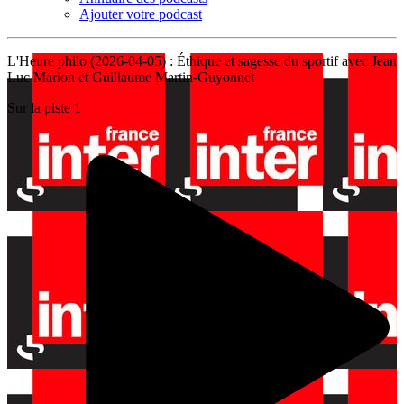
Ajouter votre podcast
L'Heure philo (2026-04-05) : Éthique et sagesse du sportif avec Jean
Luc Marion et Guillaume Martin-Guyonnet
Sur la piste 1