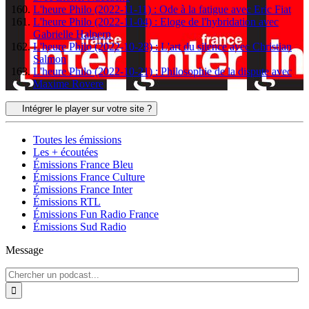
L'heure Philo (2022-11-11) : Ode à la fatigue avec Eric Fiat
L'heure Philo (2022-11-04) : Eloge de l'hybridation avec
Gabrielle Halpern
L'heure Philo (2022-10-28) : L'art du silence avec Christian
Salmon
L'heure Philo (2022-10-21) : Philosophie de la dispute avec
Maxime Rovere
Intégrer le player sur votre site ?
Toutes les émissions
Les + écoutées
Émissions France Bleu
Émissions France Culture
Émissions France Inter
Émissions RTL
Émissions Fun Radio France
Émissions Sud Radio
Message