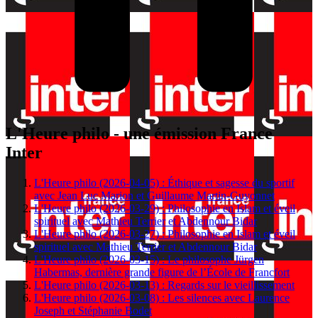
L'Heure philo - une émission France
Inter
L'Heure philo (2026-04-05) : Éthique et sagesse du sportif
avec Jean Luc Marion et Guillaume Martin-Guyonnet
L'Heure philo (2026-03-29) : Philosophie en Islam et éveil
spirituel avec Mathieu Terrier et Abdennour Bidar
L'Heure philo (2026-03-27) : Philosophie en Islam et éveil
spirituel avec Mathieu Terrier et Abdennour Bidar
L'Heure philo (2026-03-15) : Le philosophe Jürgen
Habermas, dernière grande figure de l’École de Francfort
L'Heure philo (2026-03-13) : Regards sur le vieillissement
L'Heure philo (2026-03-08) : Les silences avec Laurence
Joseph et Stéphanie Bodet