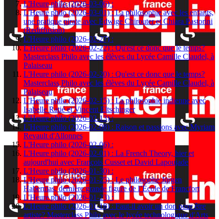
L'Heure philo (2026-03-06) :
L'Heure philo (2026-03-01) : La philosophie avec les enfants,
une pratique pirate avec Edwige Chirouter et Chiara Pastorini
(Rediffusion)
L'Heure philo (2026-02-27) :
L'Heure philo (2026-02-22) : Qu'est ce donc que le temps?
Masterclass Philo avec les élèves du Lycée Camille Claudel, à
Palaiseau
L'Heure philo (2026-02-20) : Qu'est ce donc que le temps?
Masterclass Philo avec les élèves du Lycée Camille Claudel, à
Palaiseau
L'Heure philo (2026-02-15) : La philosophie indienne avec
Isabelle Ratié et Vincent Eltschinger
L'Heure philo (2026-02-13) :
L'Heure philo (2026-02-08) : Raison et passions avec Myriam
Revault d'Allonnes
L'Heure philo (2026-02-06) :
L'Heure philo (2026-02-01) : La French Theory, hier et
aujourd'hui avec François Cusset et David Lapoujade
L'Heure philo (2026-01-30) :
L'Heure philo (2026-01-25) : Le philosophe Jürgen
Habermas, dernière grande figure de l’École de Francfort
L'Heure philo (2026-01-23) :
L'Heure philo (2026-01-18) : Faut-il avoir un don pour être
artiste? Masterclass Philo avec le lycée technologique d'Arts