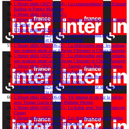
L'Heure philo (2025-09-14) : La cosmopolitique avec Etienne
Balibar et Patrice Maniglier
L'Heure philo (2025-09-12) :
L'Heure philo (2025-09-07) : Voyage en ivresse avec Laurent
de Sutter
L'Heure philo (2025-09-05) :
L'Heure philo (2025-08-31) : Consentir à la nuit avec
Michaëll Foessel et Luc Gwiazdzinski
L'Heure philo (2025-06-22) : La philosophie avec les enfants,
une pratique pirate avec Edwige Chirouter et Chiara Pastorini
L'Heure philo (2025-06-20) : La philosophie avec les enfants,
une pratique pirate avec Edwige Chirouter et Chiara Pastorini
L'Heure philo (2025-06-15) : J'aurais voulu être une groupie
avec Sophie Benard et Michka Assayas
L'Heure philo (2025-06-13) : J'aurais voulu être une groupie
avec Sophie Benard et Michka Assayas
L'Heure philo (2025-06-08) : Vie intense et vie sur la brèche
avec Tristan Garcia et Jean-Philippe Pierron
L'Heure philo (2025-06-06) : Vie intense et vie sur la brèche
avec Tristan Garcia et Jean-Philippe Pierron
L'Heure philo (2025-06-01) : La fratrie avec Yves et François
Cusset
L'Heure philo (2025-05-25) : Les dernières fois avec Sophie
Galabru et Marina Carrère d'Encausse
L'Heure philo (2025-05-23) : Les dernières fois avec Sophie