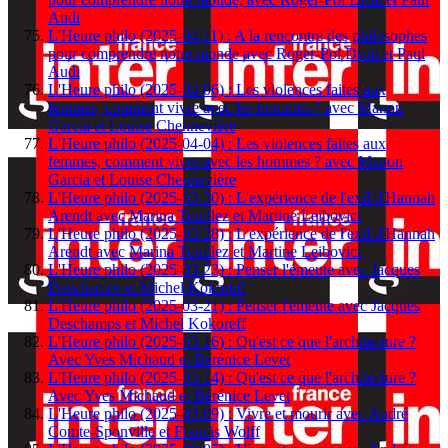
Audi
L'Heure philo (2025-04-11) : A la rencontre des philosophes
pour comprendre notre monde avec Roger-Pol Droit et Paul
Audi
L'Heure philo (2025-04-06) : Les violences faites aux
femmes, comment vivre avec les hommes ? avec Manon
Garcia et Louise Chennevière
L'Heure philo (2025-04-04) : Les violences faites aux
femmes, comment vivre avec les hommes ? avec Manon
Garcia et Louise Chennevière
L'Heure philo (2025-03-30) : L'expérience de l'exil d'Hannah
Arendt avec Marina Touillez et Martine Leibovici
L'Heure philo (2025-03-28) : L'expérience de l'exil d'Hannah
Arendt avec Marina Touillez et Martine Leibovici
L'Heure philo (2025-03-23) : Penser l'émeute avec Jacques
Deschamps et Michel Kokoreff
L'Heure philo (2025-03-21) : Penser l'émeute avec Jacques
Deschamps et Michel Kokoreff
L'Heure philo (2025-03-16) : Qu'est ce que l'architecture ?
Avec Yves Michaud et Bérénice Levet
L'Heure philo (2025-03-14) : Qu'est ce que l'architecture ?
Avec Yves Michaud et Bérénice Levet
L'Heure philo (2025-03-09) : Vivre et mourir avec André
Comte-Sponville et Francis Wolff