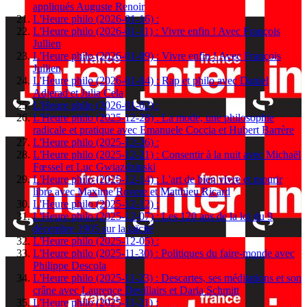
appliqués Auguste Renoir
L'Heure philo (2026-01-16) :
L'Heure philo (2026-01-11) : Vivre enfin ! Avec François
Jullien
L'Heure philo (2026-01-09) : Vivre enfin ! Avec François
Jullien
L'Heure philo (2026-01-04) : Rap et philo avec Daniel
Adjerad et Julia Cela
L'Heure philo (2026-01-02) :
L'Heure philo (2025-12-28) : La mode, une philosophie
radicale et pratique avec Emanuele Coccia et Hubert Barrère
L'Heure philo (2025-12-26) :
L'Heure philo (2025-12-21) : Consentir à la nuit avec Michaël
Fœssel et Luc Gwiazdzinski
L'Heure philo (2025-12-14) : L'art de bien vivre et mourir
libre avec Maxime Rovere et Matthieu Ricard
L'Heure philo (2025-12-12) :
L'Heure philo (2025-12-07) : Les 120 ans de la loi du 9
décembre 1905 sur la laïcité
L'Heure philo (2025-12-05) :
L'Heure philo (2025-11-30) : Politiques du faire-monde avec
Philippe Descola
L'Heure philo (2025-11-23) : Descartes, ses méditations et son
crâne avec Laurence Devillairs et Daria Schmitt
L'Heure philo (2025-11-21) :