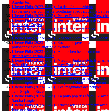
Aurélie Jean
L'heure Philo (2023-05-12) : La délibération éthique,
l'expérience des comités de bioéthique avec Jacqueline Lagrée
L'heure Philo (2023-05-05) : Penser l'écologie avec Nietzsche
L'heure Philo (2023-04-28) : Les vertus minuscules avec
Marina van Zuylen
L'heure Philo (2023-04-21) : L'amour et le désir avec
Marianne Chaillan
L'heure Philo (2023-04-14) : Nos vies vides avec Elsa Godart
L'heure Philo (2023-04-07) : Socrate, le père de la
philosophie avec Sandrine Alexandre
L'heure Philo (2023-03-31) : À la recherche du commun
distinct avec Tristan Garcia
L'heure Philo (2023-03-24) : Vladimir Jankélévitch, le charme
irrésistible du je-ne-sais-quoi avec Françoise Schwab
L'heure Philo (2023-03-17) : Tout ce que vous avez toujours
voulu savoir sur Blaise Pascal avec Francis Métiver
L'heure Philo (2023-03-10) : Comment éveiller les enfants à
la philosophie avec Mazarine Pingeot et Nathalie Kuperman
L'heure Philo (2023-03-03) : Les imaginaires des peuples
avec Stéphane Rozès
L'heure Philo (2023-02-24) : La philo pop des séries TV avec
Sandra Laugier
L'heure Philo (2023-02-17) : L'inconscient des animaux avec
Florence Burgat