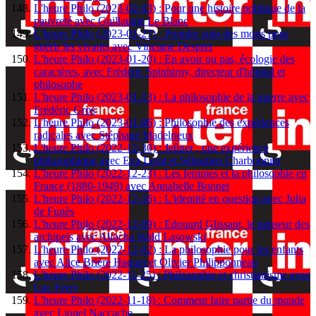
L'heure Philo (2023-02-03) : Pour une histoire politique de la
pauvreté avec Guillaume Le Blanc
L'heure Philo (2023-01-27) : Prendre soin des morts pour
guérir les vivants avec Vinciane Despret
L'heure Philo (2023-01-20) : En avoir ou pas, écologie des
caractères, avec Frédéric Spinhirny, directeur d'hôpital et
philosophe
L'heure Philo (2023-01-13) : La philosophie de la guerre avec
Frédéric Gros
L'heure Philo (2023-01-06) : Philosophie des expériences
radicales avec Stéphane Madelrieux
L'heure Philo (2022-12-30) : Jeûner , une expérience
philosophique avec Eva Lerat et Sébastien Charbonnier
L'heure Philo (2022-12-23) : Les femmes et la philosophie en
France (1880-1949) avec Annabelle Bonnet
L'heure Philo (2022-12-16) : L'identité en question avec Julia
de Funès
L'heure Philo (2022-12-09) : Edouard Glissant, le penseur des
archipels avec Aliocha Wald Lasowski
L'heure Philo (2022-12-02) : La philosophie pour les enfants
avec Alice Brière Haquet et Olivier Philipponneau
L'heure Philo (2022-11-25) : Philosophie et christianisme avec
Luc Ferry
L'heure Philo (2022-11-18) : Comment faire partie du monde
avec Lionel Naccache