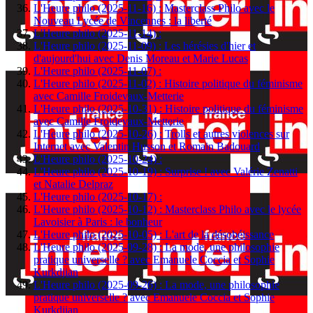
L'Heure philo (2025-11-16) : Masterclass Philo avec le
Nouveau Lycée de Vincennes : la liberté
L'Heure philo (2025-11-14) :
L'Heure philo (2025-11-09) : Les hérésies d'hier et
d'aujourd'hui avec Denis Moreau et Marie Lucas
L'Heure philo (2025-11-07) :
L'Heure philo (2025-11-02) : Histoire politique du féminisme
avec Camille Froidevaux-Metterie
L'Heure philo (2025-10-31) : Histoire politique du féminisme
avec Camille Froidevaux-Metterie
L'Heure philo (2025-10-26) : Trolls et autres violences sur
Internet avec Valentin Husson et Romain Badouard
L'Heure philo (2025-10-24) :
L'Heure philo (2025-10-19) : Surprise ! avec Valérie Zenatti
et Natalie Delpraz
L'Heure philo (2025-10-17) :
L'Heure philo (2025-10-12) : Masterclass Philo avec le lycée
Lavoisier à Paris : le bonheur
L'Heure philo (2025-10-05) : L'art de la désobéissance
L'Heure philo (2025-09-28) : La mode, une philosophie
pratique universelle ? avec Emanuele Coccia et Sophie
Kurkdjian
L'Heure philo (2025-09-26) : La mode, une philosophie
pratique universelle ? avec Emanuele Coccia et Sophie
Kurkdjian