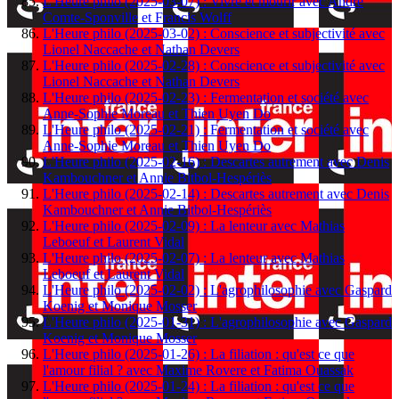
L'Heure philo (2025-03-07) : Vivre et mourir avec André
Comte-Sponville et Francis Wolff
L'Heure philo (2025-03-02) : Conscience et subjectivité avec
Lionel Naccache et Nathan Devers
L'Heure philo (2025-02-28) : Conscience et subjectivité avec
Lionel Naccache et Nathan Devers
L'Heure philo (2025-02-23) : Fermentation et société avec
Anne-Sophie Moreau et Thien Uyen Do
L'Heure philo (2025-02-21) : Fermentation et société avec
Anne-Sophie Moreau et Thien Uyen Do
L'Heure philo (2025-02-16) : Descartes autrement avec Denis
Kambouchner et Annie Bitbol-Hespériès
L'Heure philo (2025-02-14) : Descartes autrement avec Denis
Kambouchner et Annie Bitbol-Hespériès
L'Heure philo (2025-02-09) : La lenteur avec Mathias
Leboeuf et Laurent Vidal
L'Heure philo (2025-02-07) : La lenteur avec Mathias
Leboeuf et Laurent Vidal
L'Heure philo (2025-02-02) : L'agrophilosophie avec Gaspard
Koenig et Monique Mosser
L'Heure philo (2025-01-31) : L'agrophilosophie avec Gaspard
Koenig et Monique Mosser
L'Heure philo (2025-01-26) : La filiation : qu'est ce que
l'amour filial ? avec Maxime Rovere et Fatima Ouassak
L'Heure philo (2025-01-24) : La filiation : qu'est ce que