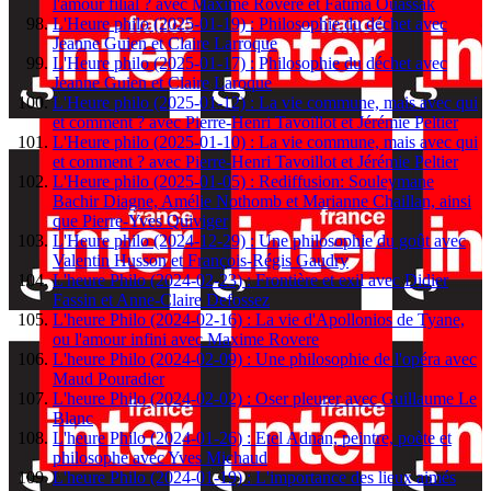
l'amour filial ? avec Maxime Rovere et Fatima Ouassak
L'Heure philo (2025-01-19) : Philosophie du déchet avec
Jeanne Guien et Claire Larroque
L'Heure philo (2025-01-17) : Philosophie du déchet avec
Jeanne Guien et Claire Laroque
L'Heure philo (2025-01-12) : La vie commune, mais avec qui
et comment ? avec Pierre-Henri Tavoillot et Jérémie Peltier
L'Heure philo (2025-01-10) : La vie commune, mais avec qui
et comment ? avec Pierre-Henri Tavoillot et Jérémie Peltier
L'Heure philo (2025-01-05) : Rediffusion: Souleymane
Bachir Diagne, Amélie Nothomb et Marianne Chaillan, ainsi
que Pierre-Yves Quiviger
L'Heure philo (2024-12-29) : Une philosophie du goût avec
Valentin Husson et François-Régis Gaudry
L'heure Philo (2024-02-23) : Frontière et exil avec Didier
Fassin et Anne-Claire Defossez
L'heure Philo (2024-02-16) : La vie d'Apollonios de Tyane,
ou l'amour infini avec Maxime Rovere
L'heure Philo (2024-02-09) : Une philosophie de l'opéra avec
Maud Pouradier
L'heure Philo (2024-02-02) : Oser pleurer avec Guillaume Le
Blanc
L'heure Philo (2024-01-26) : Etel Adnan, peintre, poète et
philosophe avec Yves Michaud
L'heure Philo (2024-01-19) : L'importance des lieux aimés