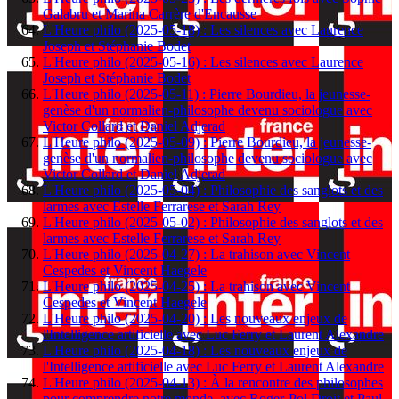
Galabru et Marina Carrère d'Encausse
L'Heure philo (2025-05-18) : Les silences avec Laurence
Joseph et Stéphanie Bodet
L'Heure philo (2025-05-16) : Les silences avec Laurence
Joseph et Stéphanie Bodet
L'Heure philo (2025-05-11) : Pierre Bourdieu, la jeunesse-
genèse d'un normalien-philosophe devenu sociologue avec
Victor Collard et Daniel Adjerad
L'Heure philo (2025-05-09) : Pierre Bourdieu, la jeunesse-
genèse d'un normalien-philosophe devenu sociologue avec
Victor Collard et Daniel Adjerad
L'Heure philo (2025-05-04) : Philosophie des sanglots et des
larmes avec Estelle Ferrarese et Sarah Rey
L'Heure philo (2025-05-02) : Philosophie des sanglots et des
larmes avec Estelle Ferrarese et Sarah Rey
L'Heure philo (2025-04-27) : La trahison avec Vincent
Cespedes et Vincent Haegele
L'Heure philo (2025-04-25) : La trahison avec Vincent
Cespedes et Vincent Haegele
L'Heure philo (2025-04-20) : Les nouveaux enjeux de
l'Intelligence artificielle avec Luc Ferry et Laurent Alexandre
L'Heure philo (2025-04-18) : Les nouveaux enjeux de
l'Intelligence artificielle avec Luc Ferry et Laurent Alexandre
L'Heure philo (2025-04-13) : À la rencontre des philosophes
pour comprendre notre monde, avec Roger-Pol Droit et Paul