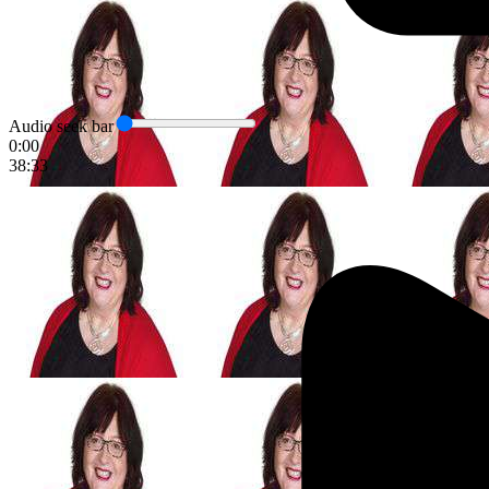
Audio seek bar
0:00
38:33