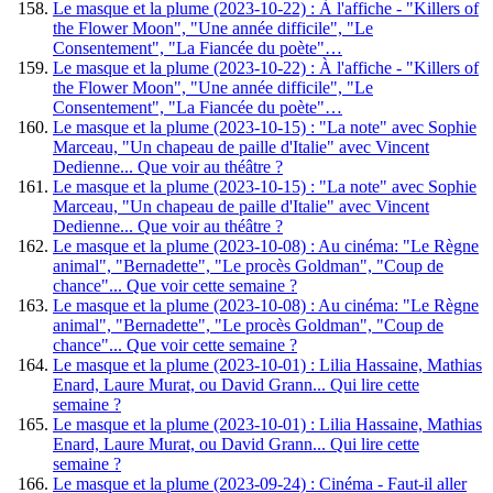
Le masque et la plume (2023-10-22) : À l'affiche - "Killers of
the Flower Moon", "Une année difficile", "Le
Consentement", "La Fiancée du poète"…
Le masque et la plume (2023-10-22) : À l'affiche - "Killers of
the Flower Moon", "Une année difficile", "Le
Consentement", "La Fiancée du poète"…
Le masque et la plume (2023-10-15) : "La note" avec Sophie
Marceau, "Un chapeau de paille d'Italie" avec Vincent
Dedienne... Que voir au théâtre ?
Le masque et la plume (2023-10-15) : "La note" avec Sophie
Marceau, "Un chapeau de paille d'Italie" avec Vincent
Dedienne... Que voir au théâtre ?
Le masque et la plume (2023-10-08) : Au cinéma: "Le Règne
animal", "Bernadette", "Le procès Goldman", "Coup de
chance"... Que voir cette semaine ?
Le masque et la plume (2023-10-08) : Au cinéma: "Le Règne
animal", "Bernadette", "Le procès Goldman", "Coup de
chance"... Que voir cette semaine ?
Le masque et la plume (2023-10-01) : Lilia Hassaine, Mathias
Enard, Laure Murat, ou David Grann... Qui lire cette
semaine ?
Le masque et la plume (2023-10-01) : Lilia Hassaine, Mathias
Enard, Laure Murat, ou David Grann... Qui lire cette
semaine ?
Le masque et la plume (2023-09-24) : Cinéma - Faut-il aller