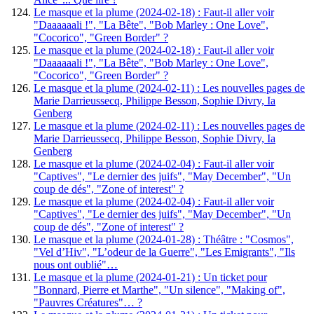
Le masque et la plume (2024-02-18) : Faut-il aller voir
"Daaaaaali !", "La Bête", "Bob Marley : One Love",
"Cocorico", "Green Border" ?
Le masque et la plume (2024-02-18) : Faut-il aller voir
"Daaaaaali !", "La Bête", "Bob Marley : One Love",
"Cocorico", "Green Border" ?
Le masque et la plume (2024-02-11) : Les nouvelles pages de
Marie Darrieussecq, Philippe Besson, Sophie Divry, Ia
Genberg
Le masque et la plume (2024-02-11) : Les nouvelles pages de
Marie Darrieussecq, Philippe Besson, Sophie Divry, Ia
Genberg
Le masque et la plume (2024-02-04) : Faut-il aller voir
"Captives", "Le dernier des juifs", "May December", "Un
coup de dés", "Zone of interest" ?
Le masque et la plume (2024-02-04) : Faut-il aller voir
"Captives", "Le dernier des juifs", "May December", "Un
coup de dés", "Zone of interest" ?
Le masque et la plume (2024-01-28) : Théâtre : "Cosmos",
"Vel d’Hiv", "L’odeur de la Guerre", "Les Emigrants", "Ils
nous ont oublié"…
Le masque et la plume (2024-01-21) : Un ticket pour
"Bonnard, Pierre et Marthe", "Un silence", "Making of",
"Pauvres Créatures"… ?