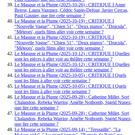
Le Masque et la Plume (2025-10-26) : CRITIQUE I Anne
Berest, Laura Vazquez, Cédric Sapin-Defour, Javier Cercas,
Paul Gasnier, que lire cette semaine ?
Le Masque et la Plume (2025-10-19) : CRITIQUE I
“Nouvelle Vague”, "Chien 51", "Deux pianos", "Dracula",
"Méteors', quels films aller voir cette semaine ?
Le Masque et la Plume (2025-10-19) : CRITIQUE I
“Nouvelle Vague”, "Chien 51", "Deux pianos", "Dracula",
"Méteors', quels films aller voir cette semaine ?
Le Masque et la Plume (2025-10-12) : CRITIQUE I Quelles
sont les pièces à aller voir au théâtre cette semaine ?
Le Masque et la Plume (2025-10-12) : CRITIQUE I Quelles
sont les pièces à aller voir au théâtre cette semaine ?
Le Masque et la Plume (2025-10-05) : CRITIQUE I Quels
sont les films à aller voir cette semaine ?
Le Masque et la Plume (2025-10-05) : CRITIQUE I Quels
sont les films à aller voir cette semaine ?
Le Masque et la Plume (2025-09-28) : Catherine Millet, Sorj
Chalandon, Rebeka Warrior, Amélie Nothomb, Sigrid Nunez,
que lire cette semaine ?
Le Masque et la Plume (2025-09-28) : Catherine Millet, Sorj
Chalandon, Rebeka Warrior, Amélie Nothomb, Sigrid Nunez,
que lire cette semaine ?
Le Masque et la Plume (2025-09-14) : "Tressaillir", "La
Maison vide", "Au grand jamais", "Ramsès de Paris" ou