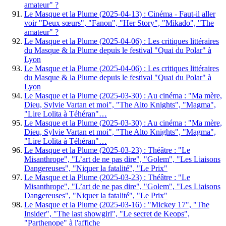
amateur" ?
Le Masque et la Plume (2025-04-13) : Cinéma - Faut-il aller
voir "Deux sœurs", "Fanon", "Her Story", "Mikado", "The
amateur" ?
Le Masque et la Plume (2025-04-06) : Les critiques littéraires
du Masque & la Plume depuis le festival "Quai du Polar" à
Lyon
Le Masque et la Plume (2025-04-06) : Les critiques littéraires
du Masque & la Plume depuis le festival "Quai du Polar" à
Lyon
Le Masque et la Plume (2025-03-30) : Au cinéma : "Ma mère,
Dieu, Sylvie Vartan et moi", "The Alto Knights", "Magma",
"Lire Lolita à Téhéran"…
Le Masque et la Plume (2025-03-30) : Au cinéma : "Ma mère,
Dieu, Sylvie Vartan et moi", "The Alto Knights", "Magma",
"Lire Lolita à Téhéran"…
Le Masque et la Plume (2025-03-23) : Théâtre : "Le
Misanthrope", "L’art de ne pas dire", "Golem", "Les Liaisons
Dangereuses", "Niquer la fatalité", "Le Prix"
Le Masque et la Plume (2025-03-23) : Théâtre : "Le
Misanthrope", "L’art de ne pas dire", "Golem", "Les Liaisons
Dangereuses", "Niquer la fatalité", "Le Prix"
Le Masque et la Plume (2025-03-16) : "Mickey 17", "The
Insider", "The last showgirl", "Le secret de Keops",
"Parthenope" à l'affiche