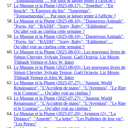
"Transamazonia"… Par quoi se laisser tenter à l'affiche ?
Le Masque et la Plume (2025-08-17) : "Together", "En
boucle", "L'Épreuve du feu", "Superman",
"Transamazonia"… Par quoi se laisser tenter à l'affiche ?
Le Masque et la Plume (2025-08-10) : "Dangerous Animals",
"Pooja, Sir", "BADH", "Sorry, Baby", "Eddington"…
Qu’aller voir au cinéma cette semaine ?
Le Masque et la Plume (2025-08-10) : "Dangerous Animals",
"Pooja, Sir", "BADH", "Sorry, Baby", "Eddington"…
Qu’aller voir au cinéma cette semaine ?
Le Masque et la Plume (2025-08-03) : Les nouveaux livres de
Simon Chevrier, Sylvain Tesson, Gaël Octavia, Liz Moore,
Thibault Vermot et Alex W. Inker
Le Masque et la Plume (2025-08-03) : Les nouveaux livres de
Simon Chevrier, Sylvain Tesson, Gaël Octavia, Liz Moore,
Thibault Vermot et Alex W. Inker
Le Masque et la Plume (2025-07-27) : "Jurassic World
Renaissance", "L'Accident de piano", "L’Aventura", "Le Rire
et le Couteau"… Qu’aller voir au cinéma ?
Le Masque et la Plume (2025-07-27) : "Jurassic World
Renaissance", "L'Accident de piano", "L’Aventura", "Le Rire
et le Couteau"… Qu’aller voir au cinéma ?
Le Masque et la Plume (2025-07-20) : Avignon (2) : "La
Distance", "Annette", "La lettre", "Les Paillettes de leur vie",
"Les Perses"