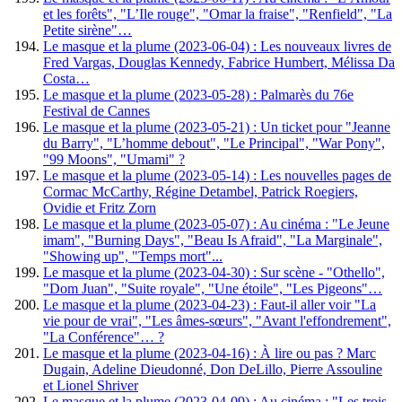
et les forêts", "L’Ile rouge", "Omar la fraise", "Renfield", "La
Petite sirène"…
Le masque et la plume (2023-06-04) : Les nouveaux livres de
Fred Vargas, Douglas Kennedy, Fabrice Humbert, Mélissa Da
Costa…
Le masque et la plume (2023-05-28) : Palmarès du 76e
Festival de Cannes
Le masque et la plume (2023-05-21) : Un ticket pour "Jeanne
du Barry", "L’homme debout", "Le Principal", "War Pony",
"99 Moons", "Umami" ?
Le masque et la plume (2023-05-14) : Les nouvelles pages de
Cormac McCarthy, Régine Detambel, Patrick Roegiers,
Ovidie et Fritz Zorn
Le masque et la plume (2023-05-07) : Au cinéma : "Le Jeune
imam", "Burning Days", "Beau Is Afraid", "La Marginale",
"Showing up", "Temps mort"...
Le masque et la plume (2023-04-30) : Sur scène - "Othello",
"Dom Juan", "Suite royale", "Une étoile", "Les Pigeons"…
Le masque et la plume (2023-04-23) : Faut-il aller voir "La
vie pour de vrai", "Les âmes-sœurs", "Avant l'effondrement",
"La Conférence"… ?
Le masque et la plume (2023-04-16) : À lire ou pas ? Marc
Dugain, Adeline Dieudonné, Don DeLillo, Pierre Assouline
et Lionel Shriver
Le masque et la plume (2023-04-09) : Au cinéma : "Les trois