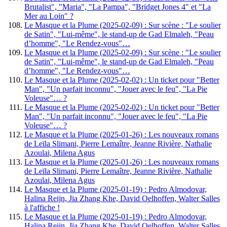
Brutalist", "Maria", "La Pampa", "Bridget Jones 4" et "La
Mer au Loin" ?
Le Masque et la Plume (2025-02-09) : Sur scène : "Le soulier
de Satin", "Lui-même", le stand-up de Gad Elmaleh, "Peau
d’homme", "Le Rendez-vous"…
Le Masque et la Plume (2025-02-09) : Sur scène : "Le soulier
de Satin", "Lui-même", le stand-up de Gad Elmaleh, "Peau
d’homme", "Le Rendez-vous"…
Le Masque et la Plume (2025-02-02) : Un ticket pour "Better
Man", "Un parfait inconnu", "Jouer avec le feu", "La Pie
Voleuse"… ?
Le Masque et la Plume (2025-02-02) : Un ticket pour "Better
Man", "Un parfait inconnu", "Jouer avec le feu", "La Pie
Voleuse"… ?
Le Masque et la Plume (2025-01-26) : Les nouveaux romans
de Leïla Slimani, Pierre Lemaître, Jeanne Rivière, Nathalie
Azoulai, Milena Agus
Le Masque et la Plume (2025-01-26) : Les nouveaux romans
de Leïla Slimani, Pierre Lemaître, Jeanne Rivière, Nathalie
Azoulai, Milena Agus
Le Masque et la Plume (2025-01-19) : Pedro Almodovar,
Halina Reijn, Jia Zhang Khe, David Oelhoffen, Walter Salles
à l'affiche !
Le Masque et la Plume (2025-01-19) : Pedro Almodovar,
Halina Reijn, Jia Zhang Khe, David Oelhoffen, Walter Salles