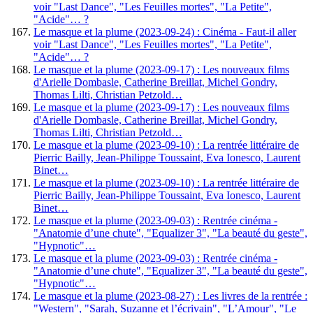
voir "Last Dance", "Les Feuilles mortes", "La Petite",
"Acide"… ?
Le masque et la plume (2023-09-24) : Cinéma - Faut-il aller
voir "Last Dance", "Les Feuilles mortes", "La Petite",
"Acide"… ?
Le masque et la plume (2023-09-17) : Les nouveaux films
d'Arielle Dombasle, Catherine Breillat, Michel Gondry,
Thomas Lilti, Christian Petzold…
Le masque et la plume (2023-09-17) : Les nouveaux films
d'Arielle Dombasle, Catherine Breillat, Michel Gondry,
Thomas Lilti, Christian Petzold…
Le masque et la plume (2023-09-10) : La rentrée littéraire de
Pierric Bailly, Jean-Philippe Toussaint, Eva Ionesco, Laurent
Binet…
Le masque et la plume (2023-09-10) : La rentrée littéraire de
Pierric Bailly, Jean-Philippe Toussaint, Eva Ionesco, Laurent
Binet…
Le masque et la plume (2023-09-03) : Rentrée cinéma -
"Anatomie d’une chute", "Equalizer 3", "La beauté du geste",
"Hypnotic"…
Le masque et la plume (2023-09-03) : Rentrée cinéma -
"Anatomie d’une chute", "Equalizer 3", "La beauté du geste",
"Hypnotic"…
Le masque et la plume (2023-08-27) : Les livres de la rentrée :
"Western", "Sarah, Suzanne et l’écrivain", "L’Amour", "Le