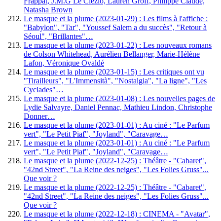
Frappat, J.M.G Le Clézio, Lauren Groff, Philippe Claude,
Natasha Brown
Le masque et la plume (2023-01-29) : Les films à l'affiche :
"Babylon", "Tar", "Youssef Salem a du succès", "Retour à
Séoul", "Brillantes"…
Le masque et la plume (2023-01-22) : Les nouveaux romans
de Colson Whitehead, Aurélien Bellanger, Marie-Hélène
Lafon, Véronique Ovaldé
Le masque et la plume (2023-01-15) : Les critiques ont vu
"Tirailleurs", "L'Immensità", "Nostalgia", "La ligne", "Les
Cyclades"…
Le masque et la plume (2023-01-08) : Les nouvelles pages de
Lydie Salvayre, Daniel Pennac, Mathieu Lindon, Christophe
Donner…
Le masque et la plume (2023-01-01) : Au ciné : "Le Parfum
vert", "Le Petit Piaf", "Joyland", "Caravage…
Le masque et la plume (2023-01-01) : Au ciné : "Le Parfum
vert", "Le Petit Piaf", "Joyland", "Caravage…
Le masque et la plume (2022-12-25) : Théâtre - "Cabaret",
"42nd Street", "La Reine des neiges", "Les Folies Gruss"...
Que voir ?
Le masque et la plume (2022-12-25) : Théâtre - "Cabaret",
"42nd Street", "La Reine des neiges", "Les Folies Gruss"...
Que voir ?
Le masque et la plume (2022-12-18) : CINEMA - "Avatar",