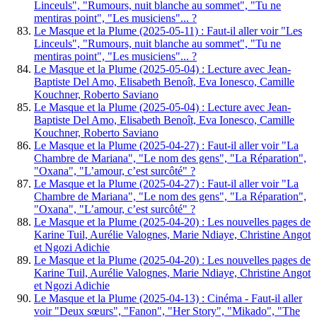
Linceuls", "Rumours, nuit blanche au sommet", "Tu ne
mentiras point", "Les musiciens"... ?
Le Masque et la Plume (2025-05-11) : Faut-il aller voir "Les
Linceuls", "Rumours, nuit blanche au sommet", "Tu ne
mentiras point", "Les musiciens"... ?
Le Masque et la Plume (2025-05-04) : Lecture avec Jean-
Baptiste Del Amo, Elisabeth Benoît, Eva Ionesco, Camille
Kouchner, Roberto Saviano
Le Masque et la Plume (2025-05-04) : Lecture avec Jean-
Baptiste Del Amo, Elisabeth Benoît, Eva Ionesco, Camille
Kouchner, Roberto Saviano
Le Masque et la Plume (2025-04-27) : Faut-il aller voir "La
Chambre de Mariana", "Le nom des gens", "La Réparation",
"Oxana", "L’amour, c’est surcôté" ?
Le Masque et la Plume (2025-04-27) : Faut-il aller voir "La
Chambre de Mariana", "Le nom des gens", "La Réparation",
"Oxana", "L’amour, c’est surcôté" ?
Le Masque et la Plume (2025-04-20) : Les nouvelles pages de
Karine Tuil, Aurélie Valognes, Marie Ndiaye, Christine Angot
et Ngozi Adichie
Le Masque et la Plume (2025-04-20) : Les nouvelles pages de
Karine Tuil, Aurélie Valognes, Marie Ndiaye, Christine Angot
et Ngozi Adichie
Le Masque et la Plume (2025-04-13) : Cinéma - Faut-il aller
voir "Deux sœurs", "Fanon", "Her Story", "Mikado", "The