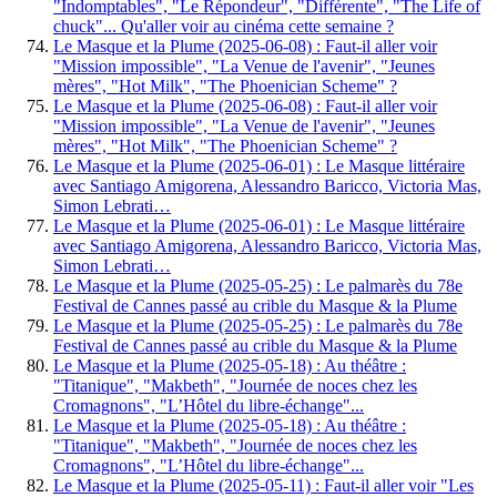
"Indomptables", "Le Répondeur", "Différente", "The Life of
chuck"... Qu'aller voir au cinéma cette semaine ?
Le Masque et la Plume (2025-06-08) : Faut-il aller voir
"Mission impossible", "La Venue de l'avenir", "Jeunes
mères", "Hot Milk", "The Phoenician Scheme" ?
Le Masque et la Plume (2025-06-08) : Faut-il aller voir
"Mission impossible", "La Venue de l'avenir", "Jeunes
mères", "Hot Milk", "The Phoenician Scheme" ?
Le Masque et la Plume (2025-06-01) : Le Masque littéraire
avec Santiago Amigorena, Alessandro Baricco, Victoria Mas,
Simon Lebrati…
Le Masque et la Plume (2025-06-01) : Le Masque littéraire
avec Santiago Amigorena, Alessandro Baricco, Victoria Mas,
Simon Lebrati…
Le Masque et la Plume (2025-05-25) : Le palmarès du 78e
Festival de Cannes passé au crible du Masque & la Plume
Le Masque et la Plume (2025-05-25) : Le palmarès du 78e
Festival de Cannes passé au crible du Masque & la Plume
Le Masque et la Plume (2025-05-18) : Au théâtre :
"Titanique", "Makbeth", "Journée de noces chez les
Cromagnons", "L’Hôtel du libre-échange"...
Le Masque et la Plume (2025-05-18) : Au théâtre :
"Titanique", "Makbeth", "Journée de noces chez les
Cromagnons", "L’Hôtel du libre-échange"...
Le Masque et la Plume (2025-05-11) : Faut-il aller voir "Les