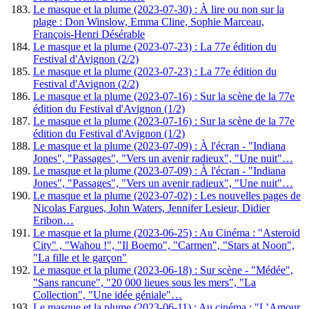
Le masque et la plume (2023-07-30) : À lire ou non sur la
plage : Don Winslow, Emma Cline, Sophie Marceau,
François-Henri Désérable
Le masque et la plume (2023-07-23) : La 77e édition du
Festival d'Avignon (2/2)
Le masque et la plume (2023-07-23) : La 77e édition du
Festival d'Avignon (2/2)
Le masque et la plume (2023-07-16) : Sur la scène de la 77e
édition du Festival d'Avignon (1/2)
Le masque et la plume (2023-07-16) : Sur la scène de la 77e
édition du Festival d'Avignon (1/2)
Le masque et la plume (2023-07-09) : À l'écran - "Indiana
Jones", "Passages", "Vers un avenir radieux", "Une nuit"…
Le masque et la plume (2023-07-09) : À l'écran - "Indiana
Jones", "Passages", "Vers un avenir radieux", "Une nuit"…
Le masque et la plume (2023-07-02) : Les nouvelles pages de
Nicolas Fargues, John Waters, Jennifer Lesieur, Didier
Eribon…
Le masque et la plume (2023-06-25) : Au Cinéma : "Asteroid
City" , "Wahou !", "Il Boemo", "Carmen", "Stars at Noon",
"La fille et le garçon"
Le masque et la plume (2023-06-18) : Sur scène - "Médée",
"Sans rancune", "20 000 lieues sous les mers", "La
Collection", "Une idée géniale"…
Le masque et la plume (2023-06-11) : Au cinéma : "L’Amour