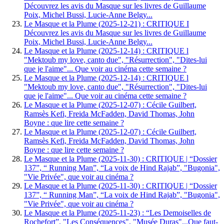
Découvrez les avis du Masque sur les livres de Guillaume
Poix, Michel Bussi, Lucie-Anne Belgy...
Le Masque et la Plume (2025-12-21) : CRITIQUE I
Découvrez les avis du Masque sur les livres de Guillaume
Poix, Michel Bussi, Lucie-Anne Belgy...
Le Masque et la Plume (2025-12-14) : CRITIQUE l
"Mektoub my love, canto due", "Résurrection", "Dites-lui
que je l'aime"... Que voir au cinéma cette semaine ?
Le Masque et la Plume (2025-12-14) : CRITIQUE l
"Mektoub my love, canto due", "Résurrection", "Dites-lui
que je l'aime"... Que voir au cinéma cette semaine ?
Le Masque et la Plume (2025-12-07) : Cécile Guilbert,
Ramsès Kefi, Freida McFadden, David Thomas, John
Boyne : que lire cette semaine ?
Le Masque et la Plume (2025-12-07) : Cécile Guilbert,
Ramsès Kefi, Freida McFadden, David Thomas, John
Boyne : que lire cette semaine ?
Le Masque et la Plume (2025-11-30) : CRITIQUE | “Dossier
137”, “ Running Man”, “La voix de Hind Rajab”, "Bugonia",
"Vie Privée", que voir au cinéma ?
Le Masque et la Plume (2025-11-30) : CRITIQUE | “Dossier
137”, “ Running Man”, “La voix de Hind Rajab”, "Bugonia",
"Vie Privée", que voir au cinéma ?
Le Masque et la Plume (2025-11-23) : “Les Demoiselles de
Rochefort”, "Les Conséquences", "Musée Duras"...Que faut-