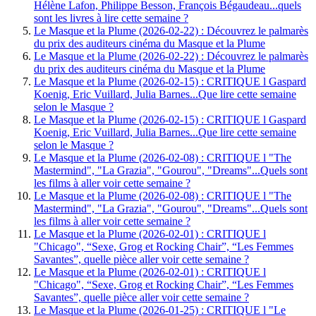
Hélène Lafon, Philippe Besson, François Bégaudeau...quels
sont les livres à lire cette semaine ?
Le Masque et la Plume (2026-02-22) : Découvrez le palmarès
du prix des auditeurs cinéma du Masque et la Plume
Le Masque et la Plume (2026-02-22) : Découvrez le palmarès
du prix des auditeurs cinéma du Masque et la Plume
Le Masque et la Plume (2026-02-15) : CRITIQUE l Gaspard
Koenig, Eric Vuillard, Julia Barnes...Que lire cette semaine
selon le Masque ?
Le Masque et la Plume (2026-02-15) : CRITIQUE l Gaspard
Koenig, Eric Vuillard, Julia Barnes...Que lire cette semaine
selon le Masque ?
Le Masque et la Plume (2026-02-08) : CRITIQUE l "The
Mastermind", "La Grazia", "Gourou", "Dreams"...Quels sont
les films à aller voir cette semaine ?
Le Masque et la Plume (2026-02-08) : CRITIQUE l "The
Mastermind", "La Grazia", "Gourou", "Dreams"...Quels sont
les films à aller voir cette semaine ?
Le Masque et la Plume (2026-02-01) : CRITIQUE l
"Chicago", “Sexe, Grog et Rocking Chair”, “Les Femmes
Savantes”, quelle pièce aller voir cette semaine ?
Le Masque et la Plume (2026-02-01) : CRITIQUE l
"Chicago", “Sexe, Grog et Rocking Chair”, “Les Femmes
Savantes”, quelle pièce aller voir cette semaine ?
Le Masque et la Plume (2026-01-25) : CRITIQUE l "Le