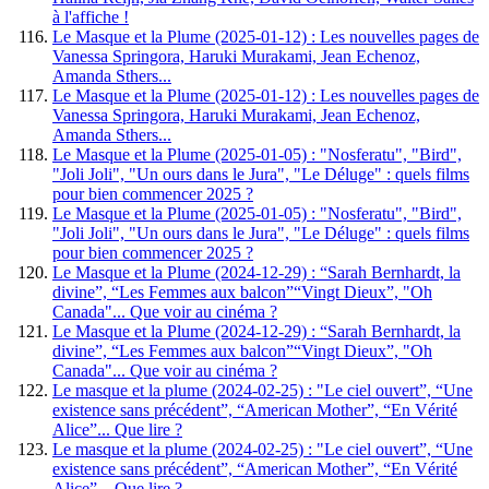
à l'affiche !
Le Masque et la Plume (2025-01-12) : Les nouvelles pages de
Vanessa Springora, Haruki Murakami, Jean Echenoz,
Amanda Sthers...
Le Masque et la Plume (2025-01-12) : Les nouvelles pages de
Vanessa Springora, Haruki Murakami, Jean Echenoz,
Amanda Sthers...
Le Masque et la Plume (2025-01-05) : "Nosferatu", "Bird",
"Joli Joli", "Un ours dans le Jura", "Le Déluge" : quels films
pour bien commencer 2025 ?
Le Masque et la Plume (2025-01-05) : "Nosferatu", "Bird",
"Joli Joli", "Un ours dans le Jura", "Le Déluge" : quels films
pour bien commencer 2025 ?
Le Masque et la Plume (2024-12-29) : “Sarah Bernhardt, la
divine”, “Les Femmes aux balcon”“Vingt Dieux”, "Oh
Canada"... Que voir au cinéma ?
Le Masque et la Plume (2024-12-29) : “Sarah Bernhardt, la
divine”, “Les Femmes aux balcon”“Vingt Dieux”, "Oh
Canada"... Que voir au cinéma ?
Le masque et la plume (2024-02-25) : "Le ciel ouvert”, “Une
existence sans précédent”, “American Mother”, “En Vérité
Alice”... Que lire ?
Le masque et la plume (2024-02-25) : "Le ciel ouvert”, “Une
existence sans précédent”, “American Mother”, “En Vérité
Alice”... Que lire ?