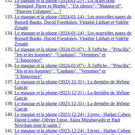
Le masque et la plume (2024-01-21) : Un ticket pour
"Bonnard, Pierre et Marthe", "Un silence", "Making of",
"Pauvres Créatures"… ?
Le masque et la plume (2024-01-14) : Les nouvelles pages de
Russell Banks, David Foenkinos, Virginie Linhart et Valérie
Zenatti
Le masque et la plume (2024-01-14) : Les nouvelles pages de
Russell Banks, David Foenkinos, Virginie Linhart et Valérie
Zenatti
Le masque et la plume (2024-01-07) : À l'affiche - "Priscilla",
"Iris et les hommes", "Capitano", "Vermines" et
"L'Innocence"
Le masque et la plume (2024-01-07) : À l'affiche - "Priscilla",
"Iris et les hommes", "Capitano", "Vermines" et
"L'Innocence"
Le masque et la plume (2023-12-31) : La dernière de Jérôme
Garcin
Le masque et la plume (2023-12-31) : La dernière de Jérôme
Garcin
Le masque et la plume (2023-12-31) : La dernière de Jérôme
Garcin
Le masque et la plume (2023-12-24) : Livres - Harlan Coben,
David Lodge, Olivier Liron, Akira Mizubayashi et Paul
Newman sous le sapin ?
Le masque et la plume (2023-12-24) : Livres - Harlan Coben,