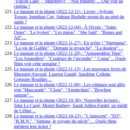
"Falcon Lake", "Maestro(s)", "Nos frangins"... Que voir au
cinéma ?
Le masque et la plume (2022-12-11) : Livres - Sylvain
Tesson, Jonathan Coe, Salman Rushdie seront-ils au pied du
sapin ?
Le masque et la plume (2022-12-04) : À l'écran : "Saint-
Omer", "Le lycéen", "Les miens", "She Said", "Bones and
All"…
Le masque et la plume (2022-11-27) : En scène ! "Starmania",
"La vie de Galilée", "Demain la revanche", "La douleur"…
Le masque et la plume (2022-11-20) : "Armageddon Time",
"Les Amandiers", "Couleurs de l’incendie"," Coma"... Quels
films voir cette semaine ?
Le masque et la plume (2022-11-13) : Les nouveaux livres de
Margaret Atwood, Laurent Gaudé, Sandrine Collette,
Grégoire Bouillier…
Le masque et la plume (2022-11-06) : Les critiques sont allés
voir "Mascarade", "Close", "Amsterdam", "Bowling
saturne"…
Le masque et la plume (2022-10-30) : Nouvelles lectures :
John Le Carré, Muriel Barbery, Sarah Jollien-Fardel, un inédit
de Céline…
Le masque et la plume (2022-10-23) : "L’innocent", "EO",
"R.M.N.", "Simone, le voyage du siècle"… Quels films
méritent leur ticket ?