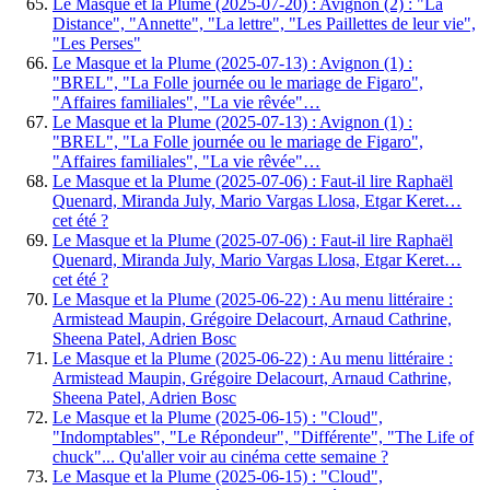
Le Masque et la Plume (2025-07-20) : Avignon (2) : "La
Distance", "Annette", "La lettre", "Les Paillettes de leur vie",
"Les Perses"
Le Masque et la Plume (2025-07-13) : Avignon (1) :
"BREL", "La Folle journée ou le mariage de Figaro",
"Affaires familiales", "La vie rêvée"…
Le Masque et la Plume (2025-07-13) : Avignon (1) :
"BREL", "La Folle journée ou le mariage de Figaro",
"Affaires familiales", "La vie rêvée"…
Le Masque et la Plume (2025-07-06) : Faut-il lire Raphaël
Quenard, Miranda July, Mario Vargas Llosa, Etgar Keret…
cet été ?
Le Masque et la Plume (2025-07-06) : Faut-il lire Raphaël
Quenard, Miranda July, Mario Vargas Llosa, Etgar Keret…
cet été ?
Le Masque et la Plume (2025-06-22) : Au menu littéraire :
Armistead Maupin, Grégoire Delacourt, Arnaud Cathrine,
Sheena Patel, Adrien Bosc
Le Masque et la Plume (2025-06-22) : Au menu littéraire :
Armistead Maupin, Grégoire Delacourt, Arnaud Cathrine,
Sheena Patel, Adrien Bosc
Le Masque et la Plume (2025-06-15) : "Cloud",
"Indomptables", "Le Répondeur", "Différente", "The Life of
chuck"... Qu'aller voir au cinéma cette semaine ?
Le Masque et la Plume (2025-06-15) : "Cloud",