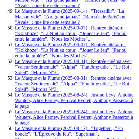
"Avale" : que lire cette semaine ?
Le Masque et la Plume (2025-09-14) : "Tressaillir", "La
Maison vide", "Au grand jamais", "Ramsès de Paris" ou
"Avale" : que lire cette semaine ?
Le Masque et la Plume (2025-09-07) : Rentrée littéraire :
"Kolkhoze", "La Nuit au cœur", "Jouer Le Jeu" ,"Par où
entre la lumière", "Nous les Moches"...
Le Masque et la Plume (2025-09-07) : Rentrée littéraire :
"Kolkhoze", "La Nuit au cœur", "Jouer Le Jeu" ,"Par où
entre la lumière", "Nous les Moches"...
Le Masque et la Plume (2025-08-31) : Rentrée cinéma avec
"Valeur Sentimentale", "Alpha", "Fantôme utile", "Le Roi
Soleil", "Miroirs N°3"
Le Masque et la Plume (2025-08-31) : Rentrée cinéma avec
"Valeur Sentimentale", "Alpha", "Fantôme utile", "Le Roi
Soleil", "Miroirs N°3"
Le Masque et la Plume (2025-08-24) : Justine Lévy, Antoine
Wauters, Alice Ferney, Percival Everett, Anthony Passeron à
la page
Le Masque et la Plume (2025-08-24) : Justine Lévy, Antoine
Wauters, Alice Ferney, Percival Everett, Anthony Passeron à
la page
Le Masque et la Plume (2025-08-17) : "Together", "En
boucle", "L'Épreuve du feu", "Superman",