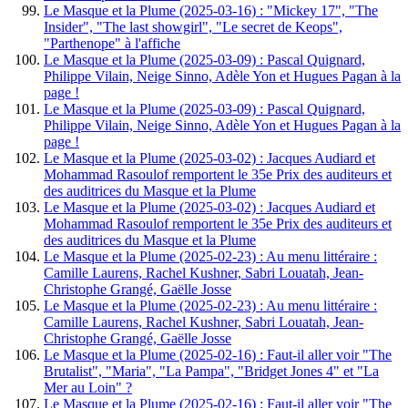
Le Masque et la Plume (2025-03-16) : "Mickey 17", "The
Insider", "The last showgirl", "Le secret de Keops",
"Parthenope" à l'affiche
Le Masque et la Plume (2025-03-09) : Pascal Quignard,
Philippe Vilain, Neige Sinno, Adèle Yon et Hugues Pagan à la
page !
Le Masque et la Plume (2025-03-09) : Pascal Quignard,
Philippe Vilain, Neige Sinno, Adèle Yon et Hugues Pagan à la
page !
Le Masque et la Plume (2025-03-02) : Jacques Audiard et
Mohammad Rasoulof remportent le 35e Prix des auditeurs et
des auditrices du Masque et la Plume
Le Masque et la Plume (2025-03-02) : Jacques Audiard et
Mohammad Rasoulof remportent le 35e Prix des auditeurs et
des auditrices du Masque et la Plume
Le Masque et la Plume (2025-02-23) : Au menu littéraire :
Camille Laurens, Rachel Kushner, Sabri Louatah, Jean-
Christophe Grangé, Gaëlle Josse
Le Masque et la Plume (2025-02-23) : Au menu littéraire :
Camille Laurens, Rachel Kushner, Sabri Louatah, Jean-
Christophe Grangé, Gaëlle Josse
Le Masque et la Plume (2025-02-16) : Faut-il aller voir "The
Brutalist", "Maria", "La Pampa", "Bridget Jones 4" et "La
Mer au Loin" ?
Le Masque et la Plume (2025-02-16) : Faut-il aller voir "The