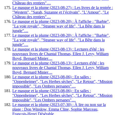
Château des rentiers"…
Le masque et la plume (2023-08-27) : Les livres de la rentrée :
"Western", "Sarah, Suzanne et l’écrivain", "L’Amour", "Le
Château des rentiers"…
Le masque et la plume (2023-08-20) : À l'affiche : "Barbie",
"La voie royale", "Strange way of life", "La Bête dans la
jungle"…
Le masque et la plume (2023-08-20) : À l'affiche : "Barbie",
"La voie royale", "Strange way of life", "La Bête dans la
jungle"…
Le masque et la plume (2023-08-13) : Lectures d'été : les
nouveaux livres de Chantal Thomas, Ellen J. Levy, William
Boyd, Bernard Minier…
Le masque et la plume (2023-08-13) : Lectures d'été : les
nouveaux livres de Chantal Thomas, Ellen J. Levy, William
Boyd, Bernard Minier…
Le masque et la plume (2023-08-06) : En salles :
"Oppenheimer", "Les Herbes sèches", "Le Retour", "Mission
impossible", "Les Ombres persanes"…
Le masque et la plume (2023-08-06) : En salles :
"Oppenheimer", "Les Herbes sèches", "Le Retour", "Mission
impossible", "Les Ombres persanes"…
Le masque et la plume (2023-07-30) : À lire ou non sur la
plage : Don Winslow, Emma Cline, Sophie Marceau,
François-Henri Désérable