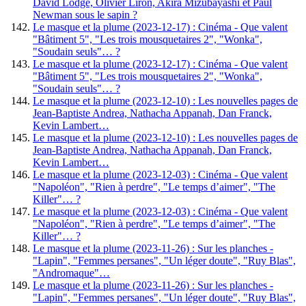
David Lodge, Olivier Liron, Akira Mizubayashi et Paul
Newman sous le sapin ?
Le masque et la plume (2023-12-17) : Cinéma - Que valent
"Bâtiment 5", "Les trois mousquetaires 2", "Wonka",
"Soudain seuls"… ?
Le masque et la plume (2023-12-17) : Cinéma - Que valent
"Bâtiment 5", "Les trois mousquetaires 2", "Wonka",
"Soudain seuls"… ?
Le masque et la plume (2023-12-10) : Les nouvelles pages de
Jean-Baptiste Andrea, Nathacha Appanah, Dan Franck,
Kevin Lambert…
Le masque et la plume (2023-12-10) : Les nouvelles pages de
Jean-Baptiste Andrea, Nathacha Appanah, Dan Franck,
Kevin Lambert…
Le masque et la plume (2023-12-03) : Cinéma - Que valent
"Napoléon", "Rien à perdre", "Le temps d’aimer", "The
Killer"… ?
Le masque et la plume (2023-12-03) : Cinéma - Que valent
"Napoléon", "Rien à perdre", "Le temps d’aimer", "The
Killer"… ?
Le masque et la plume (2023-11-26) : Sur les planches -
"Lapin", "Femmes persanes", "Un léger doute", "Ruy Blas",
"Andromaque"…
Le masque et la plume (2023-11-26) : Sur les planches -
"Lapin", "Femmes persanes", "Un léger doute", "Ruy Blas",