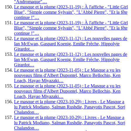
"Andromaque"…
Le masque et la plume (2023-11-19) : À l'affiche - "Little Girl
Blue", "Simple comme Sylvain", "L’Abbé Pierre", "Et la fête
continue !"…
Le masque et la plume (2023-11-19) : À l'affiche - "Little Girl
Blue", "Simple comme Sylvain", "L’Abbé Pierre", "Et la fête
continue !"…
Le masque et la plume (2023-11-12) : Les nouvelles pages de
Ian McEwan, Gaspard Koenig, Emilie Frèche, Hippolyte
Girardot…
Le masque et la plume (2023-11-12) : Les nouvelles pages de
Ian McEwan, Gaspard Koenig, Emilie Frèche, Hippolyte
Girardot…
Le masque et la plume (2023-11-05) : Le Masque a vu les
nouveaux films d'Albert Dupontel, Marco Bellochio, Ken
Loach, Hayao Miyazaki…
Le masque et la plume (2023-11-05) : Le Masque a vu les
nouveaux films d'Albert Dupontel, Marco Bellochio, Ken
Loach, Hayao Miyazaki…
Le masque et la plume (2023-10-29) : Livres - Le Masque a
lu Patrick Modiano, Salman Rushdie, Panayotis Pascot, Sorj
Chalandon…
Le masque et la plume (2023-10-29) : Livres - Le Masque a
lu Patrick Modiano, Salman Rushdie, Panayotis Pascot, Sorj
Chalandon…