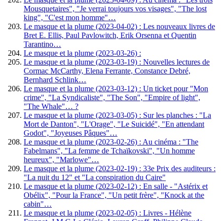
Mousquetaires", "Je verrai toujours vos visages", "The lost
king", "C'est mon homme"…
Le masque et la plume (2023-04-02) : Les nouveaux livres de
Bret E. Ellis, Paul Pavlowitch, Erik Orsenna et Quentin
Tarantino…
Le masque et la plume (2023-03-26) :
Le masque et la plume (2023-03-19) : Nouvelles lectures de
Cormac McCarthy, Elena Ferrante, Constance Debré,
Bernhard Schlink…
Le masque et la plume (2023-03-12) : Un ticket pour "Mon
crime", "La Syndicaliste", "The Son", "Empire of light",
"The Whale"… ?
Le masque et la plume (2023-03-05) : Sur les planches : "La
Mort de Danton", "L'Orage", "Le Suicidé", "En attendant
Godot", "Joyeuses Pâques"…
Le masque et la plume (2023-02-26) : Au cinéma : "The
Fabelmans", "La femme de Tchaïkovski", "Un homme
heureux", "Marlowe"…
Le masque et la plume (2023-02-19) : 33e Prix des auditeurs :
"La nuit du 12" et "La conspiration du Caire"
Le masque et la plume (2023-02-12) : En salle - "Astérix et
Obélix", "Pour la France", "Un petit frère", "Knock at the
cabin"…
Le masque et la plume (2023-02-05) : Livres - Hélène