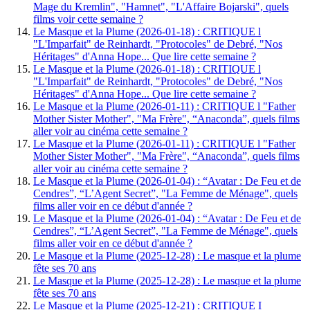
Mage du Kremlin", "Hamnet", "L'Affaire Bojarski", quels
films voir cette semaine ?
Le Masque et la Plume (2026-01-18) : CRITIQUE l
"L'Imparfait" de Reinhardt, "Protocoles" de Debré, "Nos
Héritages" d'Anna Hope... Que lire cette semaine ?
Le Masque et la Plume (2026-01-18) : CRITIQUE l
"L'Imparfait" de Reinhardt, "Protocoles" de Debré, "Nos
Héritages" d'Anna Hope... Que lire cette semaine ?
Le Masque et la Plume (2026-01-11) : CRITIQUE l "Father
Mother Sister Mother", "Ma Frère", “Anaconda”, quels films
aller voir au cinéma cette semaine ?
Le Masque et la Plume (2026-01-11) : CRITIQUE l "Father
Mother Sister Mother", "Ma Frère", “Anaconda”, quels films
aller voir au cinéma cette semaine ?
Le Masque et la Plume (2026-01-04) : “Avatar : De Feu et de
Cendres”, “L’Agent Secret”, "La Femme de Ménage", quels
films aller voir en ce début d'année ?
Le Masque et la Plume (2026-01-04) : “Avatar : De Feu et de
Cendres”, “L’Agent Secret”, "La Femme de Ménage", quels
films aller voir en ce début d'année ?
Le Masque et la Plume (2025-12-28) : Le masque et la plume
fête ses 70 ans
Le Masque et la Plume (2025-12-28) : Le masque et la plume
fête ses 70 ans
Le Masque et la Plume (2025-12-21) : CRITIQUE I