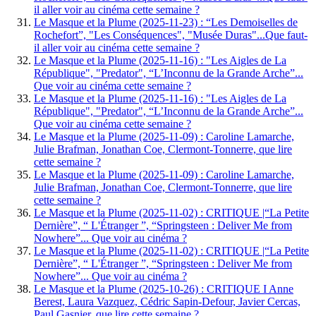
il aller voir au cinéma cette semaine ?
Le Masque et la Plume (2025-11-23) : “Les Demoiselles de
Rochefort”, "Les Conséquences", "Musée Duras"...Que faut-
il aller voir au cinéma cette semaine ?
Le Masque et la Plume (2025-11-16) : "Les Aigles de La
République", "Predator", “L’Inconnu de la Grande Arche”...
Que voir au cinéma cette semaine ?
Le Masque et la Plume (2025-11-16) : "Les Aigles de La
République", "Predator", “L’Inconnu de la Grande Arche”...
Que voir au cinéma cette semaine ?
Le Masque et la Plume (2025-11-09) : Caroline Lamarche,
Julie Brafman, Jonathan Coe, Clermont-Tonnerre, que lire
cette semaine ?
Le Masque et la Plume (2025-11-09) : Caroline Lamarche,
Julie Brafman, Jonathan Coe, Clermont-Tonnerre, que lire
cette semaine ?
Le Masque et la Plume (2025-11-02) : CRITIQUE |“La Petite
Dernière”, “ L'Étranger ”, “Springsteen : Deliver Me from
Nowhere”... Que voir au cinéma ?
Le Masque et la Plume (2025-11-02) : CRITIQUE |“La Petite
Dernière”, “ L'Étranger ”, “Springsteen : Deliver Me from
Nowhere”... Que voir au cinéma ?
Le Masque et la Plume (2025-10-26) : CRITIQUE I Anne
Berest, Laura Vazquez, Cédric Sapin-Defour, Javier Cercas,
Paul Gasnier, que lire cette semaine ?