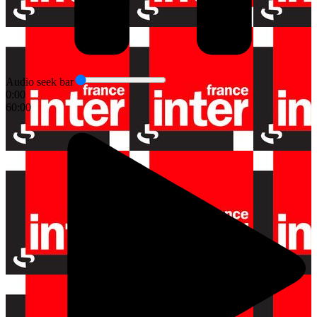
Audio seek bar
0:00
60:00