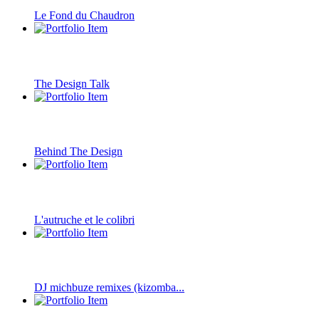
Le Fond du Chaudron
The Design Talk
Behind The Design
L'autruche et le colibri
DJ michbuze remixes (kizomba...