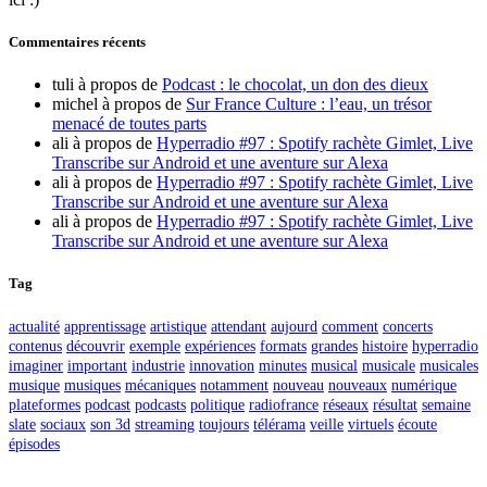
Commentaires récents
tuli
à propos de
Podcast : le chocolat, un don des dieux
michel
à propos de
Sur France Culture : l’eau, un trésor
menacé de toutes parts
ali
à propos de
Hyperradio #97 : Spotify rachète Gimlet, Live
Transcribe sur Android et une aventure sur Alexa
ali
à propos de
Hyperradio #97 : Spotify rachète Gimlet, Live
Transcribe sur Android et une aventure sur Alexa
ali
à propos de
Hyperradio #97 : Spotify rachète Gimlet, Live
Transcribe sur Android et une aventure sur Alexa
Tag
actualité
apprentissage
artistique
attendant
aujourd
comment
concerts
contenus
découvrir
exemple
expériences
formats
grandes
histoire
hyperradio
imaginer
important
industrie
innovation
minutes
musical
musicale
musicales
musique
musiques
mécaniques
notamment
nouveau
nouveaux
numérique
plateformes
podcast
podcasts
politique
radiofrance
réseaux
résultat
semaine
slate
sociaux
son 3d
streaming
toujours
télérama
veille
virtuels
écoute
épisodes