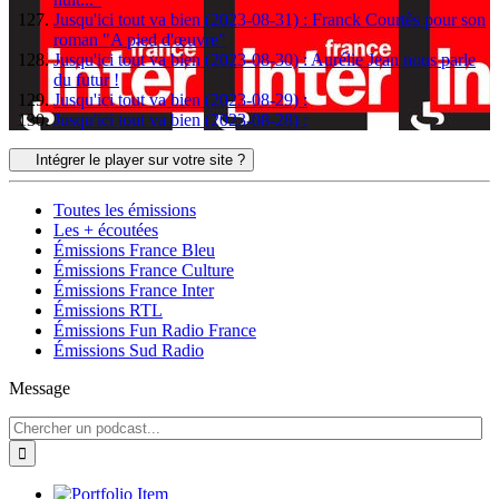
Jusqu'ici tout va bien (2023-08-31) : Franck Courtès pour son
roman "A pied d'œuvre"
Jusqu'ici tout va bien (2023-08-30) : Aurélie Jean nous parle
du futur !
Jusqu'ici tout va bien (2023-08-29) :
Jusqu'ici tout va bien (2023-08-28) :
Intégrer le player sur votre site ?
Toutes les émissions
Les + écoutées
Émissions France Bleu
Émissions France Culture
Émissions France Inter
Émissions RTL
Émissions Fun Radio France
Émissions Sud Radio
Message