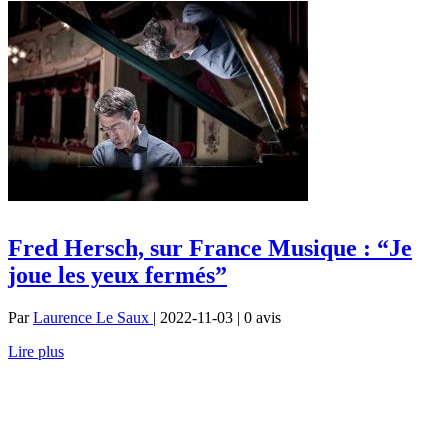
Fred Hersch, sur France Musique : “Je
joue les yeux fermés”
Par
Laurence Le Saux
| 2022-11-03 | 0
avis
Lire plus